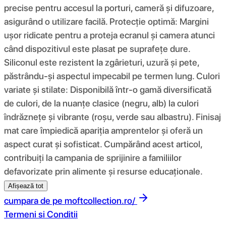
precise pentru accesul la porturi, cameră și difuzoare,
asigurând o utilizare facilă. Protecție optimă: Margini
ușor ridicate pentru a proteja ecranul și camera atunci
când dispozitivul este plasat pe suprafețe dure.
Siliconul este rezistent la zgârieturi, uzură și pete,
păstrându-și aspectul impecabil pe termen lung. Culori
variate și stilate: Disponibilă într-o gamă diversificată
de culori, de la nuanțe clasice (negru, alb) la culori
îndrăznețe și vibrante (roșu, verde sau albastru). Finisaj
mat care împiedică apariția amprentelor și oferă un
aspect curat și sofisticat. Cumpărând acest articol,
contribuiți la campania de sprijinire a familiilor
defavorizate prin alimente și resurse educaționale.
Afișează tot
cumpara de pe
moftcollection.ro/
Termeni si Conditii