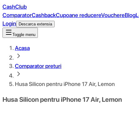
CashClub
Comparator
Cashback
Cupoane reducere
Vouchere
Blog
L
Login
Descarca extensia
Toggle menu
Acasa
Comparator preturi
Husa Silicon pentru iPhone 17 Air, Lemon
Husa Silicon pentru iPhone 17 Air, Lemon