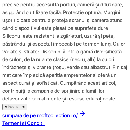
precise pentru accesul la porturi, cameră și difuzoare,
asigurând o utilizare facilă. Protecție optimă: Margini
ușor ridicate pentru a proteja ecranul și camera atunci
când dispozitivul este plasat pe suprafețe dure.
Siliconul este rezistent la zgârieturi, uzură și pete,
păstrându-și aspectul impecabil pe termen lung. Culori
variate și stilate: Disponibilă într-o gamă diversificată
de culori, de la nuanțe clasice (negru, alb) la culori
îndrăznețe și vibrante (roșu, verde sau albastru). Finisaj
mat care împiedică apariția amprentelor și oferă un
aspect curat și sofisticat. Cumpărând acest articol,
contribuiți la campania de sprijinire a familiilor
defavorizate prin alimente și resurse educaționale.
Afișează tot
cumpara de pe
moftcollection.ro/
Termeni si Conditii