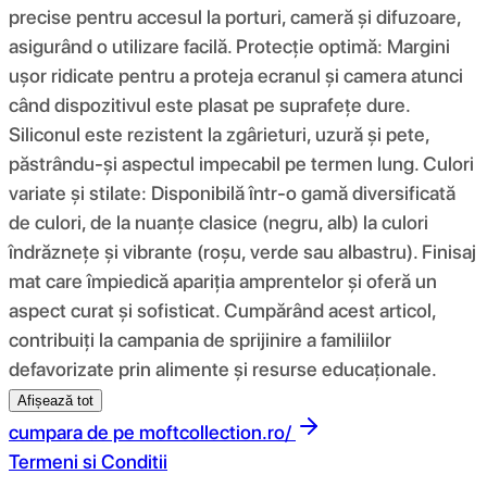
precise pentru accesul la porturi, cameră și difuzoare,
asigurând o utilizare facilă. Protecție optimă: Margini
ușor ridicate pentru a proteja ecranul și camera atunci
când dispozitivul este plasat pe suprafețe dure.
Siliconul este rezistent la zgârieturi, uzură și pete,
păstrându-și aspectul impecabil pe termen lung. Culori
variate și stilate: Disponibilă într-o gamă diversificată
de culori, de la nuanțe clasice (negru, alb) la culori
îndrăznețe și vibrante (roșu, verde sau albastru). Finisaj
mat care împiedică apariția amprentelor și oferă un
aspect curat și sofisticat. Cumpărând acest articol,
contribuiți la campania de sprijinire a familiilor
defavorizate prin alimente și resurse educaționale.
Afișează tot
cumpara de pe
moftcollection.ro/
Termeni si Conditii