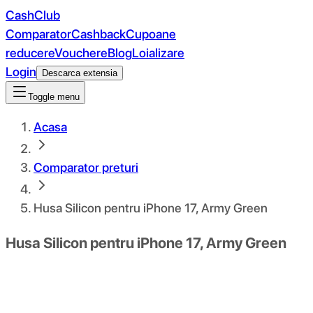
CashClub
Comparator
Cashback
Cupoane
reducere
Vouchere
Blog
Loializare
Login
Descarca extensia
Toggle menu
Acasa
Comparator preturi
Husa Silicon pentru iPhone 17, Army Green
Husa Silicon pentru iPhone 17, Army Green