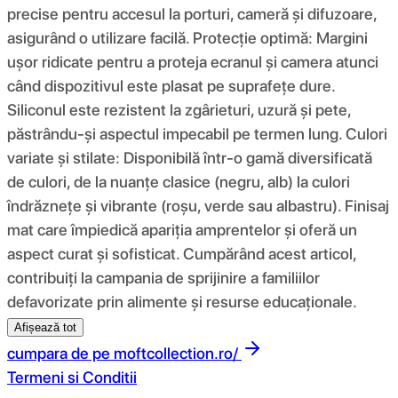
precise pentru accesul la porturi, cameră și difuzoare,
asigurând o utilizare facilă. Protecție optimă: Margini
ușor ridicate pentru a proteja ecranul și camera atunci
când dispozitivul este plasat pe suprafețe dure.
Siliconul este rezistent la zgârieturi, uzură și pete,
păstrându-și aspectul impecabil pe termen lung. Culori
variate și stilate: Disponibilă într-o gamă diversificată
de culori, de la nuanțe clasice (negru, alb) la culori
îndrăznețe și vibrante (roșu, verde sau albastru). Finisaj
mat care împiedică apariția amprentelor și oferă un
aspect curat și sofisticat. Cumpărând acest articol,
contribuiți la campania de sprijinire a familiilor
defavorizate prin alimente și resurse educaționale.
Afișează tot
cumpara de pe
moftcollection.ro/
Termeni si Conditii