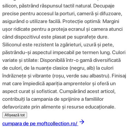
silicon, păstrând răspunsul tactil natural. Decupaje
precise pentru accesul la porturi, cameră și difuzoare,
asigurând o utilizare facilă. Protecție optimă: Margini
ușor ridicate pentru a proteja ecranul și camera atunci
când dispozitivul este plasat pe suprafețe dure.
Siliconul este rezistent la zgârieturi, uzură și pete,
păstrându-și aspectul impecabil pe termen lung. Culori
variate și stilate: Disponibilă într-o gamă diversificată
de culori, de la nuanțe clasice (negru, alb) la culori
îndrăznețe și vibrante (roșu, verde sau albastru). Finisaj
mat care împiedică apariția amprentelor și oferă un
aspect curat și sofisticat. Cumpărând acest articol,
contribuiți la campania de sprijinire a familiilor
defavorizate prin alimente și resurse educaționale.
Afișează tot
cumpara de pe
moftcollection.ro/