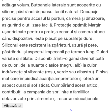
adăuga volum. Butoanele laterale sunt acoperite cu
silicon, păstrând răspunsul tactil natural. Decupaje
precise pentru accesul la porturi, cameră și difuzoare,
asigurând o utilizare facilă. Protecție optimă: Margini
ușor ridicate pentru a proteja ecranul și camera atunci
când dispozitivul este plasat pe suprafețe dure.
Siliconul este rezistent la zgârieturi, uzură și pete,
păstrându-și aspectul impecabil pe termen lung. Culori
variate și stilate: Disponibilă într-o gamă diversificată
de culori, de la nuanțe clasice (negru, alb) la culori
îndrăznețe și vibrante (roșu, verde sau albastru). Finisaj
mat care împiedică apariția amprentelor și oferă un
aspect curat și sofisticat. Cumpărând acest articol,
contribuiți la campania de sprijinire a familiilor
defavorizate prin alimente și resurse educaționale.
Afișează tot