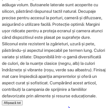
adăuga volum. Butoanele laterale sunt acoperite cu
silicon, păstrând răspunsul tactil natural. Decupaje
precise pentru accesul la porturi, cameră și difuzoare,
asigurând o utilizare facilă. Protecție optimă: Margini
ușor ridicate pentru a proteja ecranul și camera atunci
când dispozitivul este plasat pe suprafețe dure.
Siliconul este rezistent la zgârieturi, uzură și pete,
păstrându-și aspectul impecabil pe termen lung. Culori
variate și stilate: Disponibilă într-o gamă diversificată
de culori, de la nuanțe clasice (negru, alb) la culori
îndrăznețe și vibrante (roșu, verde sau albastru). Finisaj
mat care împiedică apariția amprentelor și oferă un
aspect curat și sofisticat. Cumpărând acest articol,
contribuiți la campania de sprijinire a familiilor
defavorizate prin alimente și resurse educaționale.
Afișează tot