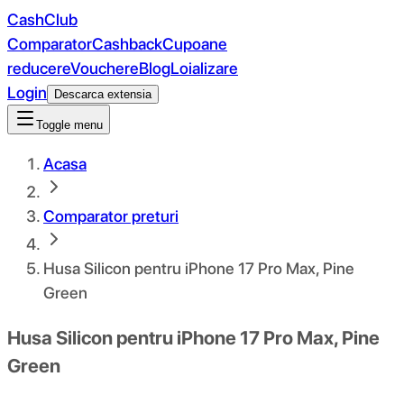
CashClub
Comparator
Cashback
Cupoane
reducere
Vouchere
Blog
Loializare
Login
Descarca extensia
Toggle menu
Acasa
Comparator preturi
Husa Silicon pentru iPhone 17 Pro Max, Pine
Green
Husa Silicon pentru iPhone 17 Pro Max, Pine
Green