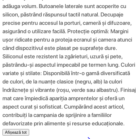
adăuga volum. Butoanele laterale sunt acoperite cu
silicon, păstrând răspunsul tactil natural. Decupaje
precise pentru accesul la porturi, cameră și difuzoare,
asigurând o utilizare facilă. Protecție optimă: Margini
ușor ridicate pentru a proteja ecranul și camera atunci
când dispozitivul este plasat pe suprafețe dure.
Siliconul este rezistent la zgârieturi, uzură și pete,
păstrându-și aspectul impecabil pe termen lung. Culori
variate și stilate: Disponibilă într-o gamă diversificată
de culori, de la nuanțe clasice (negru, alb) la culori
îndrăznețe și vibrante (roșu, verde sau albastru). Finisaj
mat care împiedică apariția amprentelor și oferă un
aspect curat și sofisticat. Cumpărând acest articol,
contribuiți la campania de sprijinire a familiilor
defavorizate prin alimente și resurse educaționale.
Afișează tot