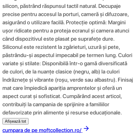
silicon, păstrând răspunsul tactil natural. Decupaje
precise pentru accesul la porturi, cameră și difuzoare,
asigurând o utilizare facilă. Protecție optimă: Margini
ușor ridicate pentru a proteja ecranul și camera atunci
când dispozitivul este plasat pe suprafețe dure.
Siliconul este rezistent la zgârieturi, uzură și pete,
păstrându-și aspectul impecabil pe termen lung. Culori
variate și stilate: Disponibilă într-o gamă diversificată
de culori, de la nuanțe clasice (negru, alb) la culori
îndrăznețe și vibrante (roșu, verde sau albastru). Finisaj
mat care împiedică apariția amprentelor și oferă un
aspect curat și sofisticat. Cumpărând acest articol,
contribuiți la campania de sprijinire a familiilor
defavorizate prin alimente și resurse educaționale.
Afișează tot
cumpara de pe
moftcollection.ro/