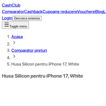
CashClub
Comparator
Cashback
Cupoane reducere
Vouchere
Blog
L
Login
Descarca extensia
Toggle menu
Acasa
Comparator preturi
Husa Silicon pentru iPhone 17, White
Husa Silicon pentru iPhone 17, White