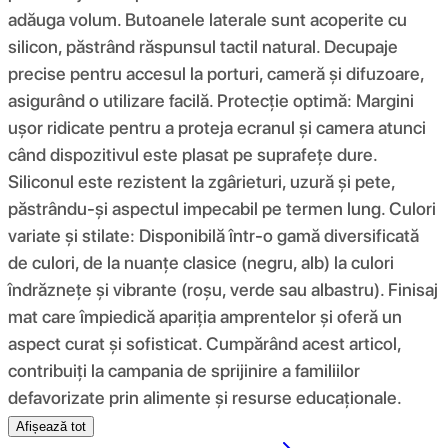
adăuga volum. Butoanele laterale sunt acoperite cu
silicon, păstrând răspunsul tactil natural. Decupaje
precise pentru accesul la porturi, cameră și difuzoare,
asigurând o utilizare facilă. Protecție optimă: Margini
ușor ridicate pentru a proteja ecranul și camera atunci
când dispozitivul este plasat pe suprafețe dure.
Siliconul este rezistent la zgârieturi, uzură și pete,
păstrându-și aspectul impecabil pe termen lung. Culori
variate și stilate: Disponibilă într-o gamă diversificată
de culori, de la nuanțe clasice (negru, alb) la culori
îndrăznețe și vibrante (roșu, verde sau albastru). Finisaj
mat care împiedică apariția amprentelor și oferă un
aspect curat și sofisticat. Cumpărând acest articol,
contribuiți la campania de sprijinire a familiilor
defavorizate prin alimente și resurse educaționale.
Afișează tot