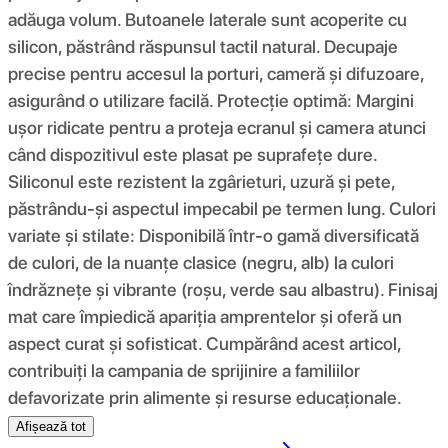
adăuga volum. Butoanele laterale sunt acoperite cu
silicon, păstrând răspunsul tactil natural. Decupaje
precise pentru accesul la porturi, cameră și difuzoare,
asigurând o utilizare facilă. Protecție optimă: Margini
ușor ridicate pentru a proteja ecranul și camera atunci
când dispozitivul este plasat pe suprafețe dure.
Siliconul este rezistent la zgârieturi, uzură și pete,
păstrându-și aspectul impecabil pe termen lung. Culori
variate și stilate: Disponibilă într-o gamă diversificată
de culori, de la nuanțe clasice (negru, alb) la culori
îndrăznețe și vibrante (roșu, verde sau albastru). Finisaj
mat care împiedică apariția amprentelor și oferă un
aspect curat și sofisticat. Cumpărând acest articol,
contribuiți la campania de sprijinire a familiilor
defavorizate prin alimente și resurse educaționale.
Afișează tot