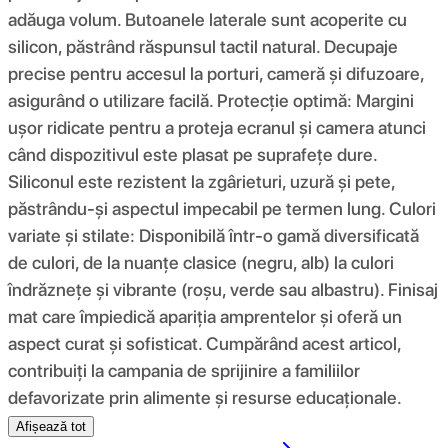
adăuga volum. Butoanele laterale sunt acoperite cu
silicon, păstrând răspunsul tactil natural. Decupaje
precise pentru accesul la porturi, cameră și difuzoare,
asigurând o utilizare facilă. Protecție optimă: Margini
ușor ridicate pentru a proteja ecranul și camera atunci
când dispozitivul este plasat pe suprafețe dure.
Siliconul este rezistent la zgârieturi, uzură și pete,
păstrându-și aspectul impecabil pe termen lung. Culori
variate și stilate: Disponibilă într-o gamă diversificată
de culori, de la nuanțe clasice (negru, alb) la culori
îndrăznețe și vibrante (roșu, verde sau albastru). Finisaj
mat care împiedică apariția amprentelor și oferă un
aspect curat și sofisticat. Cumpărând acest articol,
contribuiți la campania de sprijinire a familiilor
defavorizate prin alimente și resurse educaționale.
Afișează tot