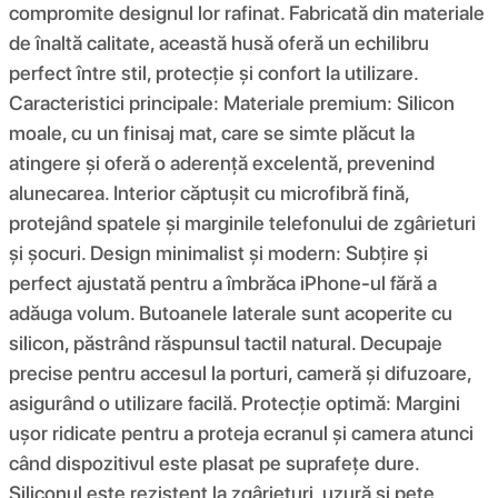
compromite designul lor rafinat. Fabricată din materiale
de înaltă calitate, această husă oferă un echilibru
perfect între stil, protecție și confort la utilizare.
Caracteristici principale: Materiale premium: Silicon
moale, cu un finisaj mat, care se simte plăcut la
atingere și oferă o aderență excelentă, prevenind
alunecarea. Interior căptușit cu microfibră fină,
protejând spatele și marginile telefonului de zgârieturi
și șocuri. Design minimalist și modern: Subțire și
perfect ajustată pentru a îmbrăca iPhone-ul fără a
adăuga volum. Butoanele laterale sunt acoperite cu
silicon, păstrând răspunsul tactil natural. Decupaje
precise pentru accesul la porturi, cameră și difuzoare,
asigurând o utilizare facilă. Protecție optimă: Margini
ușor ridicate pentru a proteja ecranul și camera atunci
când dispozitivul este plasat pe suprafețe dure.
Siliconul este rezistent la zgârieturi, uzură și pete,