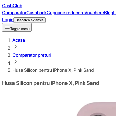
CashClub
Comparator
Cashback
Cupoane reducere
Vouchere
Blog
L
Login
Descarca extensia
Toggle menu
Acasa
Comparator preturi
Husa Silicon pentru iPhone X, Pink Sand
Husa Silicon pentru iPhone X, Pink Sand