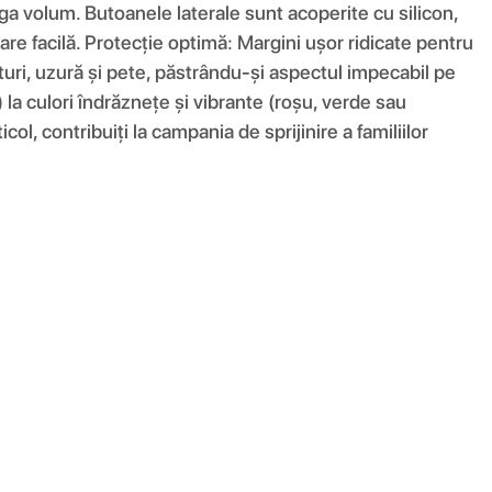
ga volum. Butoanele laterale sunt acoperite cu silicon,
are facilă. Protecție optimă: Margini ușor ridicate pentru
eturi, uzură și pete, păstrându-și aspectul impecabil pe
) la culori îndrăznețe și vibrante (roșu, verde sau
ol, contribuiți la campania de sprijinire a familiilor