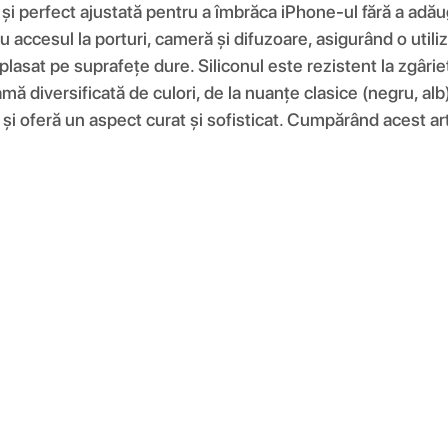
e și perfect ajustată pentru a îmbrăca iPhone-ul fără a adău
 accesul la porturi, cameră și difuzoare, asigurând o utiliz
plasat pe suprafețe dure. Siliconul este rezistent la zgâri
amă diversificată de culori, de la nuanțe clasice (negru, alb
și oferă un aspect curat și sofisticat. Cumpărând acest artic