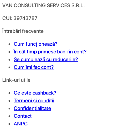
VAN CONSULTING SERVICES S.R.L.
CUI: 39743787
Întrebări frecvente
Cum funcționează?
În cât timp primesc banii în cont?
Se cumulează cu reducerile?
Cum îmi fac cont?
Link-uri utile
Ce este cashback?
Termeni și condiții
Confidențialitate
Contact
ANPC