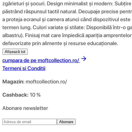
zgârieturi și șocuri. Design minimalist și modern: Subțir
păstrând răspunsul tactil natural. Decupaje precise pentru
a proteja ecranul și camera atunci când dispozitivul este 
termen lung. Culori variate și stilate: Disponibilă într-o g
albastru). Finisaj mat care împiedică apariția amprentelor 
defavorizate prin alimente și resurse educaționale.
Afișează tot
cumpara de pe
moftcollection.ro/
Termeni si Conditii
Magazin:
moftcollection.ro/
Cashback:
10 %
Abonare newsletter
Abonare