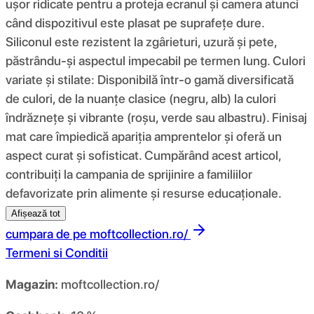
ușor ridicate pentru a proteja ecranul și camera atunci
când dispozitivul este plasat pe suprafețe dure.
Siliconul este rezistent la zgârieturi, uzură și pete,
păstrându-și aspectul impecabil pe termen lung. Culori
variate și stilate: Disponibilă într-o gamă diversificată
de culori, de la nuanțe clasice (negru, alb) la culori
îndrăznețe și vibrante (roșu, verde sau albastru). Finisaj
mat care împiedică apariția amprentelor și oferă un
aspect curat și sofisticat. Cumpărând acest articol,
contribuiți la campania de sprijinire a familiilor
defavorizate prin alimente și resurse educaționale.
Afișează tot
cumpara de pe
moftcollection.ro/
Termeni si Conditii
Magazin:
moftcollection.ro/