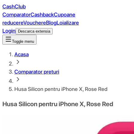
CashClub
Comparator
Cashback
Cupoane
reducere
Vouchere
Blog
Loializare
Login
Descarca extensia
Toggle menu
Acasa
Comparator preturi
Husa Silicon pentru iPhone X, Rose Red
Husa Silicon pentru iPhone X, Rose Red