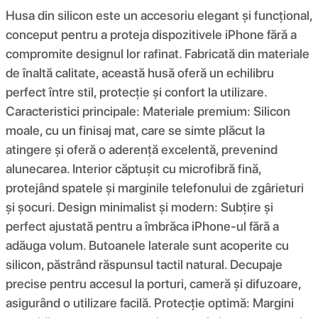
Husa din silicon este un accesoriu elegant și funcțional,
conceput pentru a proteja dispozitivele iPhone fără a
compromite designul lor rafinat. Fabricată din materiale
de înaltă calitate, această husă oferă un echilibru
perfect între stil, protecție și confort la utilizare.
Caracteristici principale: Materiale premium: Silicon
moale, cu un finisaj mat, care se simte plăcut la
atingere și oferă o aderență excelentă, prevenind
alunecarea. Interior căptușit cu microfibră fină,
protejând spatele și marginile telefonului de zgârieturi
și șocuri. Design minimalist și modern: Subțire și
perfect ajustată pentru a îmbrăca iPhone-ul fără a
adăuga volum. Butoanele laterale sunt acoperite cu
silicon, păstrând răspunsul tactil natural. Decupaje
precise pentru accesul la porturi, cameră și difuzoare,
asigurând o utilizare facilă. Protecție optimă: Margini