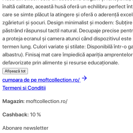
înaltă calitate, această husă oferă un echilibru perfect înt
care se simte plăcut la atingere și oferă o aderență excel
zgârieturi și șocuri. Design minimalist și modern: Subțir
păstrând răspunsul tactil natural. Decupaje precise pentru
a proteja ecranul și camera atunci când dispozitivul este 
termen lung. Culori variate și stilate: Disponibilă într-o g
albastru). Finisaj mat care împiedică apariția amprentelor 
defavorizate prin alimente și resurse educaționale.
Afișează tot
cumpara de pe
moftcollection.ro/
Termeni si Conditii
Magazin:
moftcollection.ro/
Cashback:
10 %
Abonare newsletter