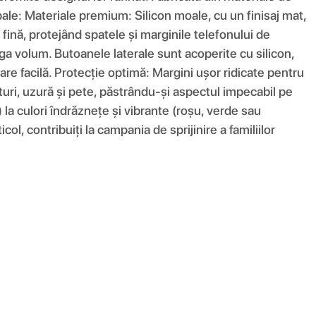
ncipale: Materiale premium: Silicon moale, cu un finisaj mat,
fină, protejând spatele și marginile telefonului de
ga volum. Butoanele laterale sunt acoperite cu silicon,
are facilă. Protecție optimă: Margini ușor ridicate pentru
eturi, uzură și pete, păstrându-și aspectul impecabil pe
) la culori îndrăznețe și vibrante (roșu, verde sau
ol, contribuiți la campania de sprijinire a familiilor