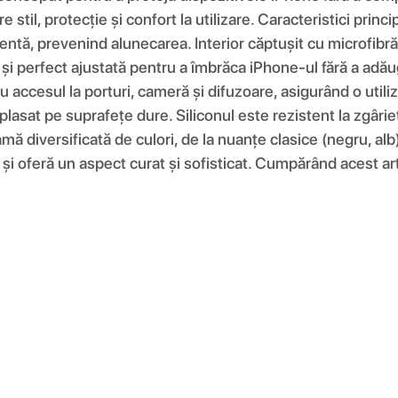
re stil, protecție și confort la utilizare. Caracteristici pri
entă, prevenind alunecarea. Interior căptușit cu microfibră 
e și perfect ajustată pentru a îmbrăca iPhone-ul fără a adău
 accesul la porturi, cameră și difuzoare, asigurând o utiliz
plasat pe suprafețe dure. Siliconul este rezistent la zgâri
amă diversificată de culori, de la nuanțe clasice (negru, alb
și oferă un aspect curat și sofisticat. Cumpărând acest artic