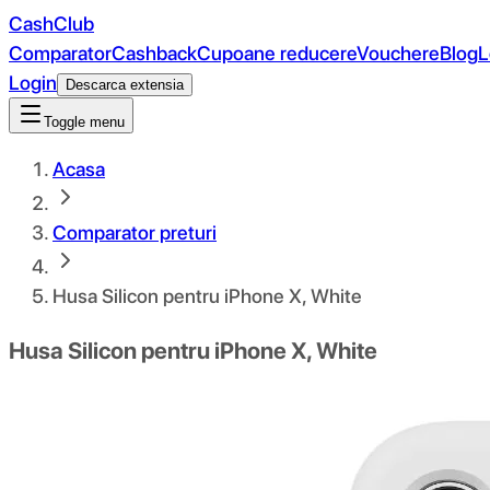
CashClub
Comparator
Cashback
Cupoane reducere
Vouchere
Blog
L
Login
Descarca extensia
Toggle menu
Acasa
Comparator preturi
Husa Silicon pentru iPhone X, White
Husa Silicon pentru iPhone X, White