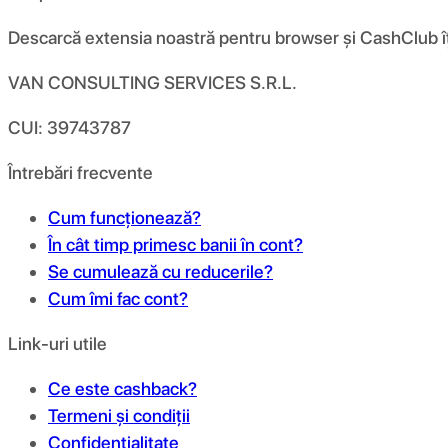
Descarcă extensia noastră pentru browser și CashClub îți d
VAN CONSULTING SERVICES S.R.L.
CUI: 39743787
Întrebări frecvente
Cum funcționează?
În cât timp primesc banii în cont?
Se cumulează cu reducerile?
Cum îmi fac cont?
Link-uri utile
Ce este cashback?
Termeni și condiții
Confidențialitate