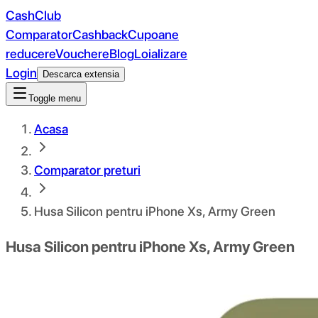
CashClub
Comparator
Cashback
Cupoane
reducere
Vouchere
Blog
Loializare
Login
Descarca extensia
Toggle menu
Acasa
Comparator preturi
Husa Silicon pentru iPhone Xs, Army Green
Husa Silicon pentru iPhone Xs, Army Green