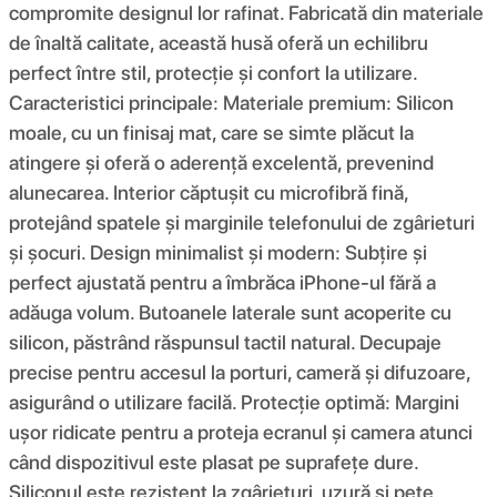
compromite designul lor rafinat. Fabricată din materiale
de înaltă calitate, această husă oferă un echilibru
perfect între stil, protecție și confort la utilizare.
Caracteristici principale: Materiale premium: Silicon
moale, cu un finisaj mat, care se simte plăcut la
atingere și oferă o aderență excelentă, prevenind
alunecarea. Interior căptușit cu microfibră fină,
protejând spatele și marginile telefonului de zgârieturi
și șocuri. Design minimalist și modern: Subțire și
perfect ajustată pentru a îmbrăca iPhone-ul fără a
adăuga volum. Butoanele laterale sunt acoperite cu
silicon, păstrând răspunsul tactil natural. Decupaje
precise pentru accesul la porturi, cameră și difuzoare,
asigurând o utilizare facilă. Protecție optimă: Margini
ușor ridicate pentru a proteja ecranul și camera atunci
când dispozitivul este plasat pe suprafețe dure.
Siliconul este rezistent la zgârieturi, uzură și pete,