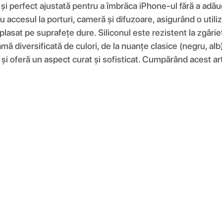
e și perfect ajustată pentru a îmbrăca iPhone-ul fără a adău
 accesul la porturi, cameră și difuzoare, asigurând o utiliz
plasat pe suprafețe dure. Siliconul este rezistent la zgâri
amă diversificată de culori, de la nuanțe clasice (negru, alb
și oferă un aspect curat și sofisticat. Cumpărând acest artic