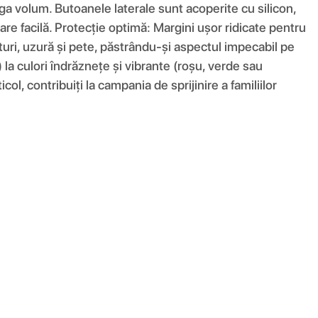
ga volum. Butoanele laterale sunt acoperite cu silicon,
are facilă. Protecție optimă: Margini ușor ridicate pentru
eturi, uzură și pete, păstrându-și aspectul impecabil pe
) la culori îndrăznețe și vibrante (roșu, verde sau
ol, contribuiți la campania de sprijinire a familiilor