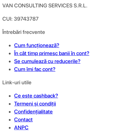
VAN CONSULTING SERVICES S.R.L.
CUI: 39743787
Întrebări frecvente
Cum funcționează?
În cât timp primesc banii în cont?
Se cumulează cu reducerile?
Cum îmi fac cont?
Link-uri utile
Ce este cashback?
Termeni și condiții
Confidențialitate
Contact
ANPC