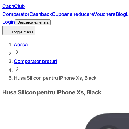
CashClub
Comparator
Cashback
Cupoane reducere
Vouchere
Blog
L
Login
Descarca extensia
Toggle menu
Acasa
Comparator preturi
Husa Silicon pentru iPhone Xs, Black
Husa Silicon pentru iPhone Xs, Black