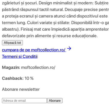
zgârieturi și șocuri. Design minimalist și modern: Subțir
păstrând răspunsul tactil natural. Decupaje precise pentru
a proteja ecranul și camera atunci când dispozitivul este 
termen lung. Culori variate și stilate: Disponibilă într-o g
albastru). Finisaj mat care împiedică apariția amprentelor 
defavorizate prin alimente și resurse educaționale.
Afișează tot
cumpara de pe
moftcollection.ro/
Termeni si Conditii
Magazin:
moftcollection.ro/
Cashback:
10 %
Abonare newsletter
Abonare