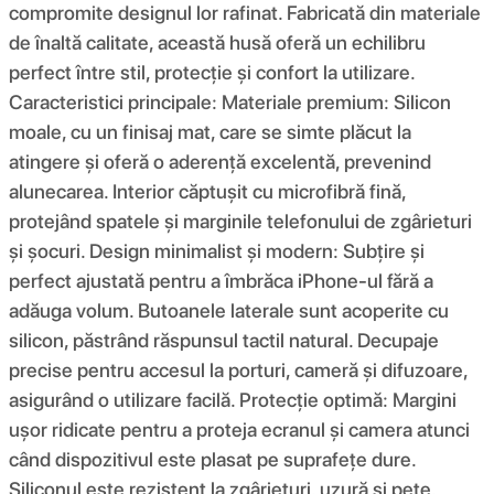
compromite designul lor rafinat. Fabricată din materiale
de înaltă calitate, această husă oferă un echilibru
perfect între stil, protecție și confort la utilizare.
Caracteristici principale: Materiale premium: Silicon
moale, cu un finisaj mat, care se simte plăcut la
atingere și oferă o aderență excelentă, prevenind
alunecarea. Interior căptușit cu microfibră fină,
protejând spatele și marginile telefonului de zgârieturi
și șocuri. Design minimalist și modern: Subțire și
perfect ajustată pentru a îmbrăca iPhone-ul fără a
adăuga volum. Butoanele laterale sunt acoperite cu
silicon, păstrând răspunsul tactil natural. Decupaje
precise pentru accesul la porturi, cameră și difuzoare,
asigurând o utilizare facilă. Protecție optimă: Margini
ușor ridicate pentru a proteja ecranul și camera atunci
când dispozitivul este plasat pe suprafețe dure.
Siliconul este rezistent la zgârieturi, uzură și pete,