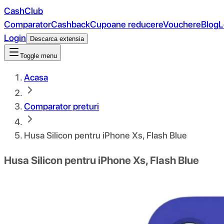
CashClub
Comparator
Cashback
Cupoane reducere
Vouchere
Blog
L
Login
Descarca extensia
Toggle menu
Acasa
Comparator preturi
Husa Silicon pentru iPhone Xs, Flash Blue
Husa Silicon pentru iPhone Xs, Flash Blue