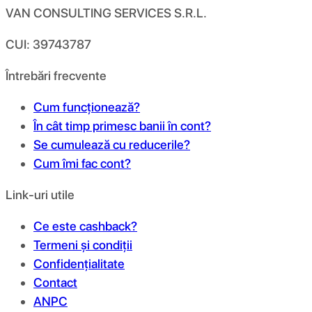
VAN CONSULTING SERVICES S.R.L.
CUI: 39743787
Întrebări frecvente
Cum funcționează?
În cât timp primesc banii în cont?
Se cumulează cu reducerile?
Cum îmi fac cont?
Link-uri utile
Ce este cashback?
Termeni și condiții
Confidențialitate
Contact
ANPC