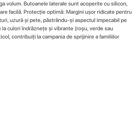
ga volum. Butoanele laterale sunt acoperite cu silicon,
are facilă. Protecție optimă: Margini ușor ridicate pentru
eturi, uzură și pete, păstrându-și aspectul impecabil pe
) la culori îndrăznețe și vibrante (roșu, verde sau
ol, contribuiți la campania de sprijinire a familiilor