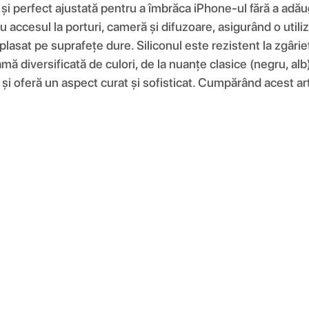
e și perfect ajustată pentru a îmbrăca iPhone-ul fără a adău
 accesul la porturi, cameră și difuzoare, asigurând o utiliz
plasat pe suprafețe dure. Siliconul este rezistent la zgâri
amă diversificată de culori, de la nuanțe clasice (negru, alb
și oferă un aspect curat și sofisticat. Cumpărând acest artic