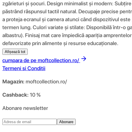
zgârieturi și șocuri. Design minimalist și modern: Subțir
păstrând răspunsul tactil natural. Decupaje precise pentru
a proteja ecranul și camera atunci când dispozitivul este 
termen lung. Culori variate și stilate: Disponibilă într-o g
albastru). Finisaj mat care împiedică apariția amprentelor 
defavorizate prin alimente și resurse educaționale.
Afișează tot
cumpara de pe
moftcollection.ro/
Termeni si Conditii
Magazin:
moftcollection.ro/
Cashback:
10 %
Abonare newsletter
Abonare