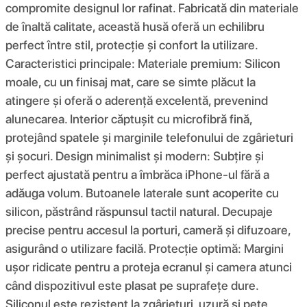
compromite designul lor rafinat. Fabricată din materiale
de înaltă calitate, această husă oferă un echilibru
perfect între stil, protecție și confort la utilizare.
Caracteristici principale: Materiale premium: Silicon
moale, cu un finisaj mat, care se simte plăcut la
atingere și oferă o aderență excelentă, prevenind
alunecarea. Interior căptușit cu microfibră fină,
protejând spatele și marginile telefonului de zgârieturi
și șocuri. Design minimalist și modern: Subțire și
perfect ajustată pentru a îmbrăca iPhone-ul fără a
adăuga volum. Butoanele laterale sunt acoperite cu
silicon, păstrând răspunsul tactil natural. Decupaje
precise pentru accesul la porturi, cameră și difuzoare,
asigurând o utilizare facilă. Protecție optimă: Margini
ușor ridicate pentru a proteja ecranul și camera atunci
când dispozitivul este plasat pe suprafețe dure.
Siliconul este rezistent la zgârieturi, uzură și pete,