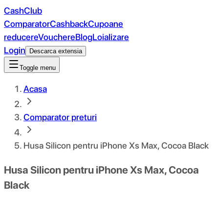
CashClub
Comparator
Cashback
Cupoane
reducere
Vouchere
Blog
Loializare
Login
Descarca extensia
Toggle menu
Acasa
Comparator preturi
Husa Silicon pentru iPhone Xs Max, Cocoa Black
Husa Silicon pentru iPhone Xs Max, Cocoa
Black