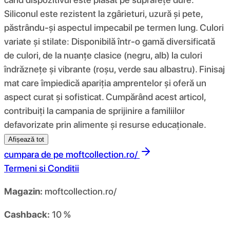
Siliconul este rezistent la zgârieturi, uzură și pete,
păstrându-și aspectul impecabil pe termen lung. Culori
variate și stilate: Disponibilă într-o gamă diversificată
de culori, de la nuanțe clasice (negru, alb) la culori
îndrăznețe și vibrante (roșu, verde sau albastru). Finisaj
mat care împiedică apariția amprentelor și oferă un
aspect curat și sofisticat. Cumpărând acest articol,
contribuiți la campania de sprijinire a familiilor
defavorizate prin alimente și resurse educaționale.
Afișează tot
cumpara de pe
moftcollection.ro/
Termeni si Conditii
Magazin:
moftcollection.ro/
Cashback:
10 %