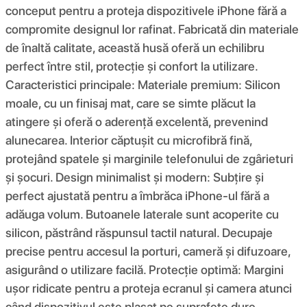
conceput pentru a proteja dispozitivele iPhone fără a
compromite designul lor rafinat. Fabricată din materiale
de înaltă calitate, această husă oferă un echilibru
perfect între stil, protecție și confort la utilizare.
Caracteristici principale: Materiale premium: Silicon
moale, cu un finisaj mat, care se simte plăcut la
atingere și oferă o aderență excelentă, prevenind
alunecarea. Interior căptușit cu microfibră fină,
protejând spatele și marginile telefonului de zgârieturi
și șocuri. Design minimalist și modern: Subțire și
perfect ajustată pentru a îmbrăca iPhone-ul fără a
adăuga volum. Butoanele laterale sunt acoperite cu
silicon, păstrând răspunsul tactil natural. Decupaje
precise pentru accesul la porturi, cameră și difuzoare,
asigurând o utilizare facilă. Protecție optimă: Margini
ușor ridicate pentru a proteja ecranul și camera atunci
când dispozitivul este plasat pe suprafețe dure.