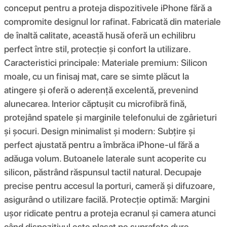
conceput pentru a proteja dispozitivele iPhone fără a
compromite designul lor rafinat. Fabricată din materiale
de înaltă calitate, această husă oferă un echilibru
perfect între stil, protecție și confort la utilizare.
Caracteristici principale: Materiale premium: Silicon
moale, cu un finisaj mat, care se simte plăcut la
atingere și oferă o aderență excelentă, prevenind
alunecarea. Interior căptușit cu microfibră fină,
protejând spatele și marginile telefonului de zgârieturi
și șocuri. Design minimalist și modern: Subțire și
perfect ajustată pentru a îmbrăca iPhone-ul fără a
adăuga volum. Butoanele laterale sunt acoperite cu
silicon, păstrând răspunsul tactil natural. Decupaje
precise pentru accesul la porturi, cameră și difuzoare,
asigurând o utilizare facilă. Protecție optimă: Margini
ușor ridicate pentru a proteja ecranul și camera atunci
când dispozitivul este plasat pe suprafețe dure.