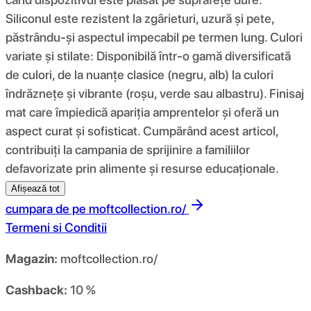
Siliconul este rezistent la zgârieturi, uzură și pete,
păstrându-și aspectul impecabil pe termen lung. Culori
variate și stilate: Disponibilă într-o gamă diversificată
de culori, de la nuanțe clasice (negru, alb) la culori
îndrăznețe și vibrante (roșu, verde sau albastru). Finisaj
mat care împiedică apariția amprentelor și oferă un
aspect curat și sofisticat. Cumpărând acest articol,
contribuiți la campania de sprijinire a familiilor
defavorizate prin alimente și resurse educaționale.
Afișează tot
cumpara de pe
moftcollection.ro/
Termeni si Conditii
Magazin:
moftcollection.ro/
Cashback:
10 %