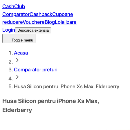
CashClub
Comparator
Cashback
Cupoane
reducere
Vouchere
Blog
Loializare
Login
Descarca extensia
Toggle menu
Acasa
Comparator preturi
Husa Silicon pentru iPhone Xs Max, Elderberry
Husa Silicon pentru iPhone Xs Max,
Elderberry