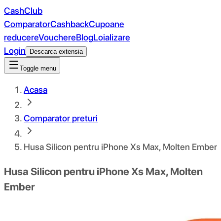
CashClub
Comparator
Cashback
Cupoane
reducere
Vouchere
Blog
Loializare
Login
Descarca extensia
Toggle menu
Acasa
Comparator preturi
Husa Silicon pentru iPhone Xs Max, Molten Ember
Husa Silicon pentru iPhone Xs Max, Molten
Ember