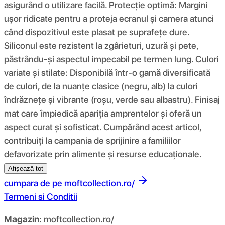
asigurând o utilizare facilă. Protecție optimă: Margini
ușor ridicate pentru a proteja ecranul și camera atunci
când dispozitivul este plasat pe suprafețe dure.
Siliconul este rezistent la zgârieturi, uzură și pete,
păstrându-și aspectul impecabil pe termen lung. Culori
variate și stilate: Disponibilă într-o gamă diversificată
de culori, de la nuanțe clasice (negru, alb) la culori
îndrăznețe și vibrante (roșu, verde sau albastru). Finisaj
mat care împiedică apariția amprentelor și oferă un
aspect curat și sofisticat. Cumpărând acest articol,
contribuiți la campania de sprijinire a familiilor
defavorizate prin alimente și resurse educaționale.
Afișează tot
cumpara de pe
moftcollection.ro/
Termeni si Conditii
Magazin:
moftcollection.ro/