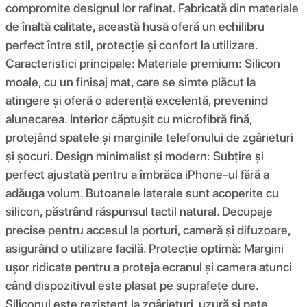
compromite designul lor rafinat. Fabricată din materiale
de înaltă calitate, această husă oferă un echilibru
perfect între stil, protecție și confort la utilizare.
Caracteristici principale: Materiale premium: Silicon
moale, cu un finisaj mat, care se simte plăcut la
atingere și oferă o aderență excelentă, prevenind
alunecarea. Interior căptușit cu microfibră fină,
protejând spatele și marginile telefonului de zgârieturi
și șocuri. Design minimalist și modern: Subțire și
perfect ajustată pentru a îmbrăca iPhone-ul fără a
adăuga volum. Butoanele laterale sunt acoperite cu
silicon, păstrând răspunsul tactil natural. Decupaje
precise pentru accesul la porturi, cameră și difuzoare,
asigurând o utilizare facilă. Protecție optimă: Margini
ușor ridicate pentru a proteja ecranul și camera atunci
când dispozitivul este plasat pe suprafețe dure.
Siliconul este rezistent la zgârieturi, uzură și pete,