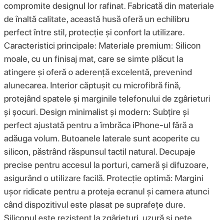
compromite designul lor rafinat. Fabricată din materiale
de înaltă calitate, această husă oferă un echilibru
perfect între stil, protecție și confort la utilizare.
Caracteristici principale: Materiale premium: Silicon
moale, cu un finisaj mat, care se simte plăcut la
atingere și oferă o aderență excelentă, prevenind
alunecarea. Interior căptușit cu microfibră fină,
protejând spatele și marginile telefonului de zgârieturi
și șocuri. Design minimalist și modern: Subțire și
perfect ajustată pentru a îmbrăca iPhone-ul fără a
adăuga volum. Butoanele laterale sunt acoperite cu
silicon, păstrând răspunsul tactil natural. Decupaje
precise pentru accesul la porturi, cameră și difuzoare,
asigurând o utilizare facilă. Protecție optimă: Margini
ușor ridicate pentru a proteja ecranul și camera atunci
când dispozitivul este plasat pe suprafețe dure.
Siliconul este rezistent la zgârieturi, uzură și pete,