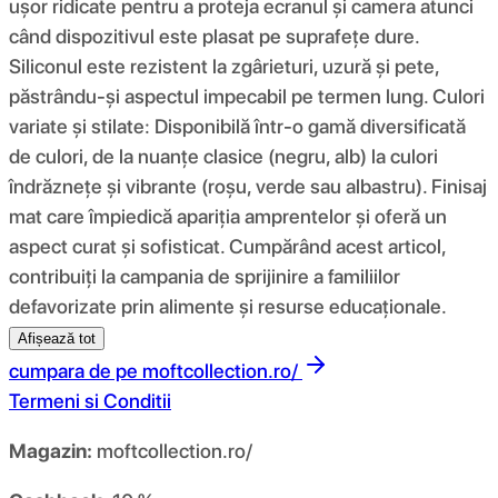
ușor ridicate pentru a proteja ecranul și camera atunci
când dispozitivul este plasat pe suprafețe dure.
Siliconul este rezistent la zgârieturi, uzură și pete,
păstrându-și aspectul impecabil pe termen lung. Culori
variate și stilate: Disponibilă într-o gamă diversificată
de culori, de la nuanțe clasice (negru, alb) la culori
îndrăznețe și vibrante (roșu, verde sau albastru). Finisaj
mat care împiedică apariția amprentelor și oferă un
aspect curat și sofisticat. Cumpărând acest articol,
contribuiți la campania de sprijinire a familiilor
defavorizate prin alimente și resurse educaționale.
Afișează tot
cumpara de pe
moftcollection.ro/
Termeni si Conditii
Magazin:
moftcollection.ro/