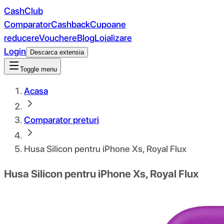
CashClub
Comparator
Cashback
Cupoane
reducere
Vouchere
Blog
Loializare
Login
Descarca extensia
Toggle menu
Acasa
Comparator preturi
Husa Silicon pentru iPhone Xs, Royal Flux
Husa Silicon pentru iPhone Xs, Royal Flux