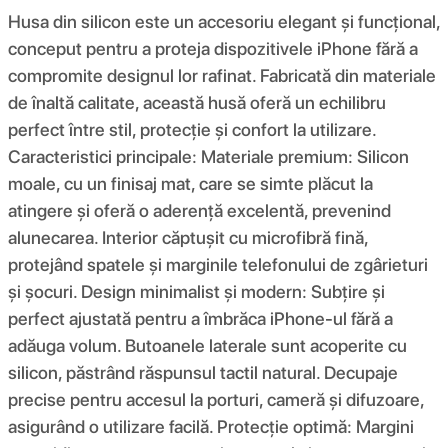
Husa din silicon este un accesoriu elegant și funcțional,
conceput pentru a proteja dispozitivele iPhone fără a
compromite designul lor rafinat. Fabricată din materiale
de înaltă calitate, această husă oferă un echilibru
perfect între stil, protecție și confort la utilizare.
Caracteristici principale: Materiale premium: Silicon
moale, cu un finisaj mat, care se simte plăcut la
atingere și oferă o aderență excelentă, prevenind
alunecarea. Interior căptușit cu microfibră fină,
protejând spatele și marginile telefonului de zgârieturi
și șocuri. Design minimalist și modern: Subțire și
perfect ajustată pentru a îmbrăca iPhone-ul fără a
adăuga volum. Butoanele laterale sunt acoperite cu
silicon, păstrând răspunsul tactil natural. Decupaje
precise pentru accesul la porturi, cameră și difuzoare,
asigurând o utilizare facilă. Protecție optimă: Margini