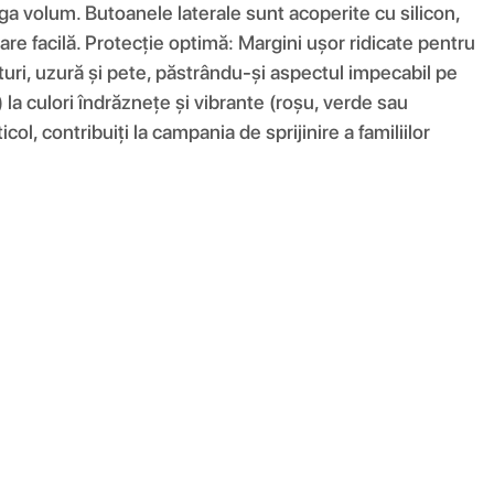
ga volum. Butoanele laterale sunt acoperite cu silicon,
are facilă. Protecție optimă: Margini ușor ridicate pentru
eturi, uzură și pete, păstrându-și aspectul impecabil pe
) la culori îndrăznețe și vibrante (roșu, verde sau
ol, contribuiți la campania de sprijinire a familiilor