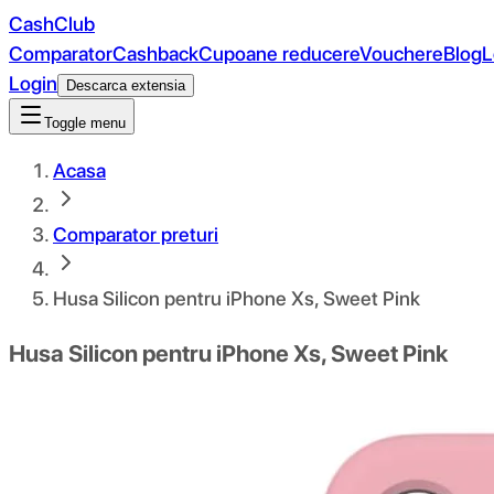
CashClub
Comparator
Cashback
Cupoane reducere
Vouchere
Blog
L
Login
Descarca extensia
Toggle menu
Acasa
Comparator preturi
Husa Silicon pentru iPhone Xs, Sweet Pink
Husa Silicon pentru iPhone Xs, Sweet Pink