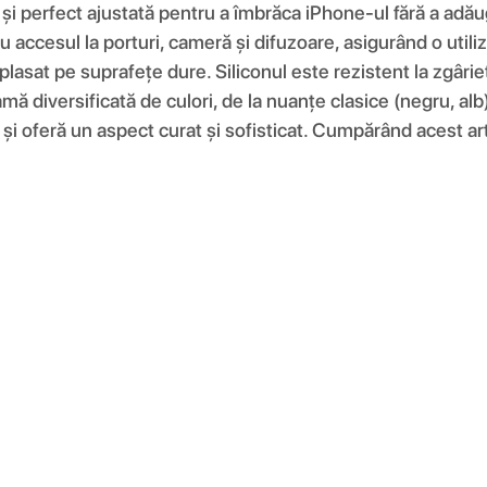
e și perfect ajustată pentru a îmbrăca iPhone-ul fără a adău
 accesul la porturi, cameră și difuzoare, asigurând o utiliz
plasat pe suprafețe dure. Siliconul este rezistent la zgâri
amă diversificată de culori, de la nuanțe clasice (negru, alb
și oferă un aspect curat și sofisticat. Cumpărând acest artic