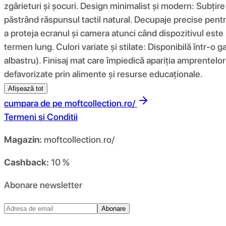
zgârieturi și șocuri. Design minimalist și modern: Subțir
păstrând răspunsul tactil natural. Decupaje precise pentru
a proteja ecranul și camera atunci când dispozitivul este 
termen lung. Culori variate și stilate: Disponibilă într-o g
albastru). Finisaj mat care împiedică apariția amprentelor 
defavorizate prin alimente și resurse educaționale.
Afișează tot
cumpara de pe
moftcollection.ro/
Termeni si Conditii
Magazin:
moftcollection.ro/
Cashback:
10 %
Abonare newsletter
Abonare