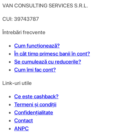
VAN CONSULTING SERVICES S.R.L.
CUI: 39743787
Întrebări frecvente
Cum funcționează?
În cât timp primesc banii în cont?
Se cumulează cu reducerile?
Cum îmi fac cont?
Link-uri utile
Ce este cashback?
Termeni și condiții
Confidențialitate
Contact
ANPC