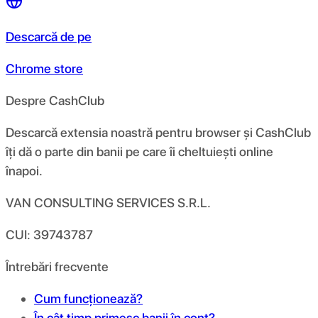
Descarcă de pe
Chrome store
Despre CashClub
Descarcă extensia noastră pentru browser și CashClub
îți dă o parte din banii pe care îi cheltuiești online
înapoi.
VAN CONSULTING SERVICES S.R.L.
CUI: 39743787
Întrebări frecvente
Cum funcționează?
În cât timp primesc banii în cont?