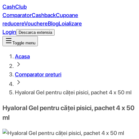
CashClub
Comparator
Cashback
Cupoane
reducere
Vouchere
Blog
Loializare
Login
Descarca extensia
Toggle menu
Acasa
Comparator preturi
Hyaloral Gel pentru căței pisici, pachet 4 x 50 ml
Hyaloral Gel pentru căței pisici, pachet 4 x 50
ml