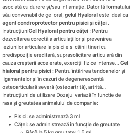
asociată cu durere și/sau inflamație. Datorită formatului
său convenabil de gel oral,
gelul Hyaloral
este ideal ca
agent condroprotector pentru pisici și căței
.
Instrucţiuni
Gel Hyaloral pentru căței
: Pentru
dezvoltarea corectă a articulațiilor și prevenirea
leziunilor articulare la pisicile și câinii tineri cu
predispoziție ereditară, suprasolicitare articulară din
cauza creșterii accelerate, exerciții fizice intense...
Gel
hialoral pentru pisici
: Pentru întărirea tendoanelor și
ligamentelor și în cazuri de degenerescență
osteoarticulară severă (osteoartrită), artrită…
Instrucțiuni de utilizare Dozajul variază în funcție de
rasa și greutatea animalului de companie:
Pisici: se administrează 3 ml
Căței: se administrează în funcție de greutate
Până la 5 kg greutate: 1,5 ml.