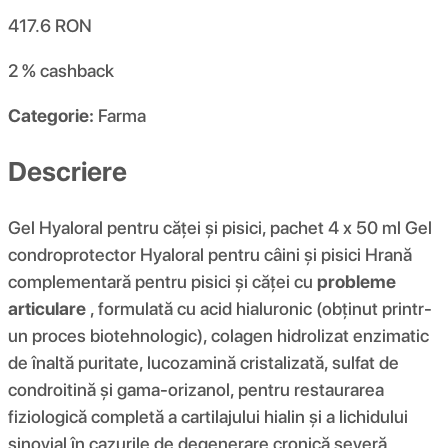
417.6
RON
2 %
cashback
Categorie:
Farma
Descriere
Gel Hyaloral pentru căței și pisici, pachet 4 x 50 ml Gel
condroprotector Hyaloral pentru câini și pisici Hrană
complementară pentru pisici și căței cu
probleme
articulare
, formulată cu acid hialuronic (obținut printr-
un proces biotehnologic), colagen hidrolizat enzimatic
de înaltă puritate, lucozamină cristalizată, sulfat de
condroitină și gama-orizanol, pentru restaurarea
fiziologică completă a cartilajului hialin și a lichidului
sinovial în cazurile de degenerare cronică severă