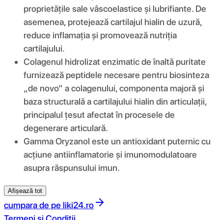
proprietățile sale vâscoelastice și lubrifiante. De
asemenea, protejează cartilajul hialin de uzură,
reduce inflamația și promovează nutriția
cartilajului.
Colagenul hidrolizat enzimatic de înaltă puritate
furnizează peptidele necesare pentru biosinteza
„de novo” a colagenului, componenta majoră și
baza structurală a cartilajului hialin din articulații,
principalul țesut afectat în procesele de
degenerare articulară.
Gamma Oryzanol este un antioxidant puternic cu
acțiune antiinflamatorie și imunomodulatoare
asupra răspunsului imun.
Afișează tot
cumpara de pe
liki24.ro
Termeni si Conditii