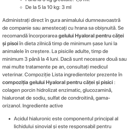
De la 5 la 10 kg: 3 ml
Administrați direct în gura animalului dumneavoastră
de companie sau amestecați cu hrana sa obișnuită. Se
recomandă încorporarea
gelului Hyaloral pentru căței
și pisoi
în dieta zilnică timp de minimum șase luni la
animalele în creștere. La pisicile adulte, timp de
minimum 3 până la 4 luni. Dacă sunt necesare două sau
mai multe tratamente pe an, consultați medicul
veterinar. Compoziţie Lista ingredientelor prezente în
compoziția gelului Hyaloral pentru căței și pisici
:
colagen porcin hidrolizat enzimatic, glucozamină,
hialuronat de sodiu, sulfat de condroitină, gama-
orizanol. Ingrediente active
Acidul hialuronic este componentul principal al
lichidului sinovial și este responsabil pentru