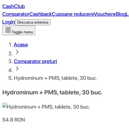
CashClub
Comparator
Cashback
Cupoane reducere
Vouchere
Blog
L
Login
Descarca extensia
Toggle menu
Acasa
Comparator preturi
Hydrominum + PMS, tablete, 30 buc.
Hydrominum + PMS, tablete, 30 buc.
54.8
RON