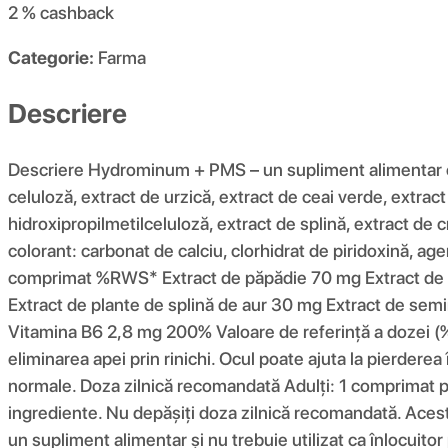
2 %
cashback
Categorie:
Farma
Descriere
Descriere Hydrominum + PMS – un supliment alimentar ca
celuloză, extract de urzică, extract de ceai verde, extrac
hidroxipropilmetilceluloză, extract de splină, extract de c
colorant: carbonat de calciu, clorhidrat de piridoxină, ag
comprimat %RWS* Extract de păpădie 70 mg Extract de u
Extract de plante de splină de aur 30 mg Extract de semi
Vitamina B6 2,8 mg 200% Valoare de referință a dozei (%)
eliminarea apei prin rinichi. Ocul poate ajuta la pierderea
normale. Doza zilnică recomandată Adulți: 1 comprimat pe 
ingrediente. Nu depășiți doza zilnică recomandată. Aces
un supliment alimentar și nu trebuie utilizat ca înlocuito