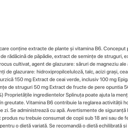
re conține extracte de plante și vitamina B6. Conceput p
t de rădăcină de păpădie, extract de semințe de struguri, e
rocus cultivat, agent de glazurare: săruri de magneziu ale a
enți de glazurare: hidroxipropilceluloză, talc, acizi grași, 
rzică 150 mg Extract de ceai verde, inclusiv 100 mg Epi
nțe de struguri 50 mg Extract de fructe de pere opuntia 5
 Proprietățile ingredientelor Splinuța poate ajuta la menț
 în greutate. Vitamina B6 contribuie la reglarea activității 
zi. Se administrează cu apă. Avertismente de siguranță Nu 
t produs nu trebuie consumat de copii sub 18 ani sau de f
r pentru o dietă variată. Se recomandă o dietă echilibrată ș