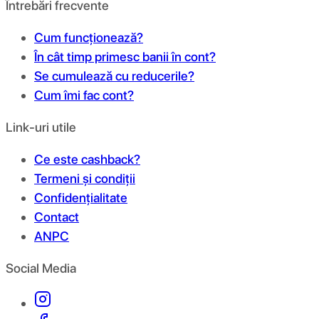
Întrebări frecvente
Cum funcționează?
În cât timp primesc banii în cont?
Se cumulează cu reducerile?
Cum îmi fac cont?
Link-uri utile
Ce este cashback?
Termeni și condiții
Confidențialitate
Contact
ANPC
Social Media