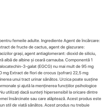
entru femeile adulte. Ingrediente Agent de încărcare:
xtract de fructe de cactus, agent de glazurare:
cizilor grași, agent antiaglomerant: dioxid de siliciu,
ceară albă de albine și ceară carnauba. Componentă 1
galocatechin-3-galat (EGCG) nu mai mult de 95 mg
0 mg Extract de flori de crocus (șofran) 22,5 mg
inerea unui tract urinar sănătos. Urzica poate susține
hormonale și ajută la menținerea funcțiilor psihologice
utilizați dacă sunteți hipersensibil la oricare dintre
emei însărcinate sau care alăptează. Acest produs este
i un stil de viață sănătos. Acest produs nu trebuie