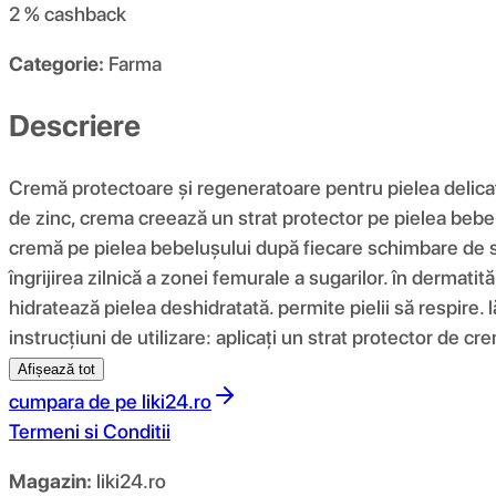
2 %
cashback
Categorie:
Farma
Descriere
Cremă protectoare și regeneratoare pentru pielea delicată 
de zinc, crema creează un strat protector pe pielea bebeluș
cremă pe pielea bebelușului după fiecare schimbare de sc
îngrijirea zilnică a zonei femurale a sugarilor. în dermatit
hidratează pielea deshidratată. permite pielii să respire
instrucțiuni de utilizare: aplicați un strat protector de
Afișează tot
cumpara de pe
liki24.ro
Termeni si Conditii
Magazin:
liki24.ro