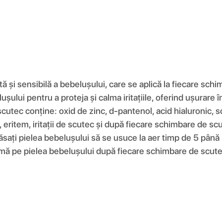
și sensibilă a bebelușului, care se aplică la fiecare schim
ului pentru a proteja și calma iritațiile, oferind ușurare în
utec conține: oxid de zinc, d-pantenol, acid hialuronic, 
ă, eritem, iritații de scutec și după fiecare schimbare de scu
. lăsați pielea bebelușului să se usuce la aer timp de 5 pâ
 cremă pe pielea bebelușului după fiecare schimbare de scut