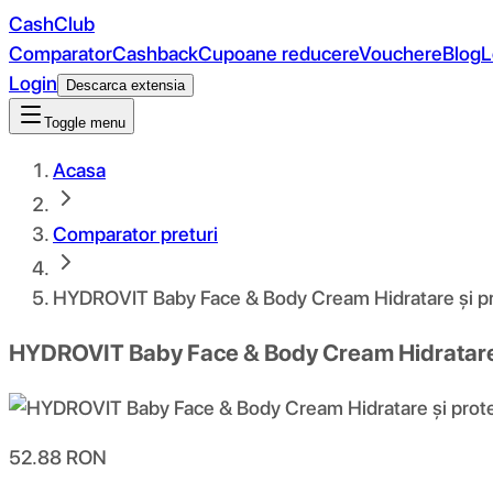
CashClub
Comparator
Cashback
Cupoane reducere
Vouchere
Blog
L
Login
Descarca extensia
Toggle menu
Acasa
Comparator preturi
HYDROVIT Baby Face & Body Cream Hidratare și prote
HYDROVIT Baby Face & Body Cream Hidratare și 
52.88
RON