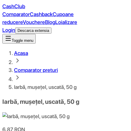
CashClub
Comparator
Cashback
Cupoane
reducere
Vouchere
Blog
Loializare
Login
Descarca extensia
Toggle menu
Acasa
Comparator preturi
Iarbă, mușețel, uscată, 50 g
Iarbă, mușețel, uscată, 50 g
6.87
RON