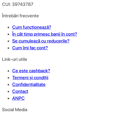
CUI: 39743787
Întrebări frecvente
Cum funcționează?
În cât timp primesc banii în cont?
Se cumulează cu reducerile?
Cum îmi fac cont?
Link-uri utile
Ce este cashback?
Termeni și condiții
Confidențialitate
Contact
ANPC
Social Media