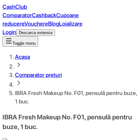
CashClub
Comparator
Cashback
Cupoane
reducere
Vouchere
Blog
Loializare
Login
Descarca extensia
Toggle menu
Acasa
Comparator preturi
IBRA Fresh Makeup No. F01, pensulă pentru buze,
1 buc.
IBRA Fresh Makeup No. F01, pensulă pentru
buze, 1 buc.