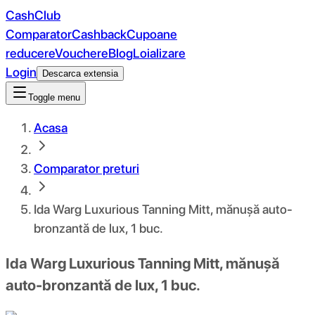
CashClub
Comparator
Cashback
Cupoane
reducere
Vouchere
Blog
Loializare
Login
Descarca extensia
Toggle menu
Acasa
Comparator preturi
Ida Warg Luxurious Tanning Mitt, mănușă auto-
bronzantă de lux, 1 buc.
Ida Warg Luxurious Tanning Mitt, mănușă
auto-bronzantă de lux, 1 buc.