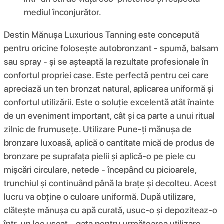
mediul înconjurător.
Destin Mănușa Luxurious Tanning este concepută
pentru oricine folosește autobronzant - spumă, balsam
sau spray - și se așteaptă la rezultate profesionale în
confortul propriei case. Este perfectă pentru cei care
apreciază un ten bronzat natural, aplicarea uniformă și
confortul utilizării. Este o soluție excelentă atât înainte
de un eveniment important, cât și ca parte a unui ritual
zilnic de frumusețe. Utilizare Pune-ți mănușa de
bronzare luxoasă, aplică o cantitate mică de produs de
bronzare pe suprafața pielii și aplică-o pe piele cu
mișcări circulare, netede - începând cu picioarele,
trunchiul și continuând până la brațe și decolteu. Acest
lucru va obține o culoare uniformă. După utilizare,
clătește mănușa cu apă curată, usuc-o și depoziteaz-o
într-un loc uscat - gata pentru următoarea utilizare.