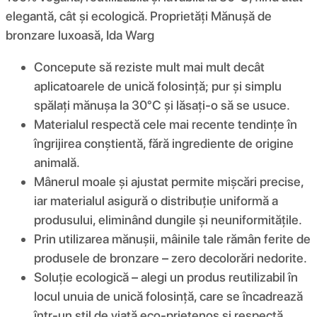
elegantă, cât și ecologică. Proprietăți Mănușă de
bronzare luxoasă, Ida Warg
Concepute să reziste mult mai mult decât
aplicatoarele de unică folosință; pur și simplu
spălați mănușa la 30°C și lăsați-o să se usuce.
Materialul respectă cele mai recente tendințe în
îngrijirea conștientă, fără ingrediente de origine
animală.
Mânerul moale și ajustat permite mișcări precise,
iar materialul asigură o distribuție uniformă a
produsului, eliminând dungile și neuniformitățile.
Prin utilizarea mănușii, mâinile tale rămân ferite de
produsele de bronzare – zero decolorări nedorite.
Soluție ecologică – alegi un produs reutilizabil în
locul unuia de unică folosință, care se încadrează
într-un stil de viață eco-prietenos și respectă