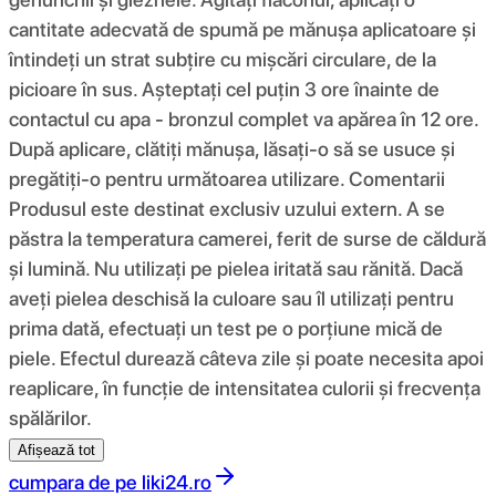
cantitate adecvată de spumă pe mănușa aplicatoare și
întindeți un strat subțire cu mișcări circulare, de la
picioare în sus. Așteptați cel puțin 3 ore înainte de
contactul cu apa - bronzul complet va apărea în 12 ore.
După aplicare, clătiți mănușa, lăsați-o să se usuce și
pregătiți-o pentru următoarea utilizare. Comentarii
Produsul este destinat exclusiv uzului extern. A se
păstra la temperatura camerei, ferit de surse de căldură
și lumină. Nu utilizați pe pielea iritată sau rănită. Dacă
aveți pielea deschisă la culoare sau îl utilizați pentru
prima dată, efectuați un test pe o porțiune mică de
piele. Efectul durează câteva zile și poate necesita apoi
reaplicare, în funcție de intensitatea culorii și frecvența
spălărilor.
Afișează tot
cumpara de pe
liki24.ro