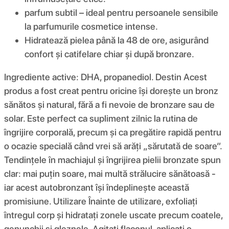
parfum subtil – ideal pentru persoanele sensibile
la parfumurile cosmetice intense.
Hidratează pielea până la 48 de ore, asigurând
confort și catifelare chiar și după bronzare.
Ingrediente active: DHA, propanediol. Destin Acest
produs a fost creat pentru oricine își dorește un bronz
sănătos și natural, fără a fi nevoie de bronzare sau de
solar. Este perfect ca supliment zilnic la rutina de
îngrijire corporală, precum și ca pregătire rapidă pentru
o ocazie specială când vrei să arăți „sărutată de soare”.
Tendințele în machiajul și îngrijirea pielii bronzate spun
clar: mai puțin soare, mai multă strălucire sănătoasă -
iar acest autobronzant își îndeplinește această
promisiune. Utilizare Înainte de utilizare, exfoliați
întregul corp și hidratați zonele uscate precum coatele,
genunchii și gleznele. Agitați flaconul, aplicați o