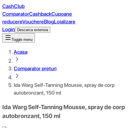
CashClub
Comparator
Cashback
Cupoane
reducere
Vouchere
Blog
Loializare
Login
Descarca extensia
Toggle menu
Acasa
Comparator preturi
Ida Warg Self-Tanning Mousse, spray de corp
autobronzant, 150 ml
Ida Warg Self-Tanning Mousse, spray de corp
autobronzant, 150 ml