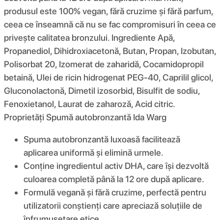
produsul este 100% vegan, fără cruzime și fără parfum,
ceea ce înseamnă că nu se fac compromisuri în ceea ce
privește calitatea bronzului. Ingrediente Apă,
Propanediol, Dihidroxiacetonă, Butan, Propan, Izobutan,
Polisorbat 20, Izomerat de zaharidă, Cocamidopropil
betaină, Ulei de ricin hidrogenat PEG-40, Caprilil glicol,
Gluconolactonă, Dimetil izosorbid, Bisulfit de sodiu,
Fenoxietanol, Laurat de zaharoză, Acid citric.
Proprietăți Spumă autobronzantă Ida Warg
Spuma autobronzantă luxoasă facilitează
aplicarea uniformă și elimină urmele.
Conține ingredientul activ DHA, care își dezvoltă
culoarea completă până la 12 ore după aplicare.
Formulă vegană și fără cruzime, perfectă pentru
utilizatorii conștienți care apreciază soluțiile de
înfrumusețare etice.