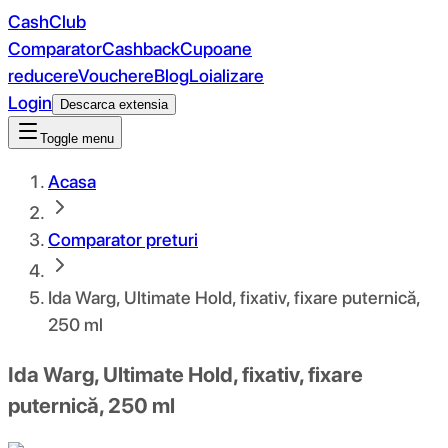
CashClub
Comparator
Cashback
Cupoane
reducere
Vouchere
Blog
Loializare
Login
Descarca extensia
Toggle menu
Acasa
Comparator preturi
Ida Warg, Ultimate Hold, fixativ, fixare puternică,
250 ml
Ida Warg, Ultimate Hold, fixativ, fixare
puternică, 250 ml