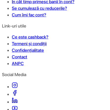
În cât timp primesc banii în cont?
Se cumulează cu reducerile?
Cum îmi fac cont?
Link-uri utile
Ce este cashback?
Termeni și condiții
Confidențialitate
Contact
ANPC
Social Media