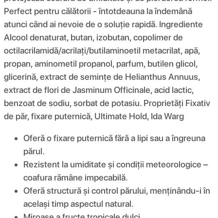
Perfect pentru călătorii - întotdeauna la îndemână
atunci când ai nevoie de o soluție rapidă. Ingrediente
Alcool denaturat, butan, izobutan, copolimer de
octilacrilamidă/acrilați/butilaminoetil metacrilat, apă,
propan, aminometil propanol, parfum, butilen glicol,
glicerină, extract de semințe de Helianthus Annuus,
extract de flori de Jasminum Officinale, acid lactic,
benzoat de sodiu, sorbat de potasiu. Proprietăți Fixativ
de păr, fixare puternică, Ultimate Hold, Ida Warg
Oferă o fixare puternică fără a lipi sau a îngreuna
părul.
Rezistent la umiditate și condiții meteorologice –
coafura rămâne impecabilă.
Oferă structură și control părului, menținându-i în
același timp aspectul natural.
Miroase a fructe tropicale dulci.