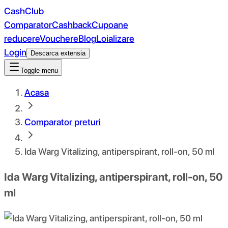
CashClub
Comparator
Cashback
Cupoane
reducere
Vouchere
Blog
Loializare
Login
Descarca extensia
Toggle menu
Acasa
Comparator preturi
Ida Warg Vitalizing, antiperspirant, roll-on, 50 ml
Ida Warg Vitalizing, antiperspirant, roll-on, 50
ml