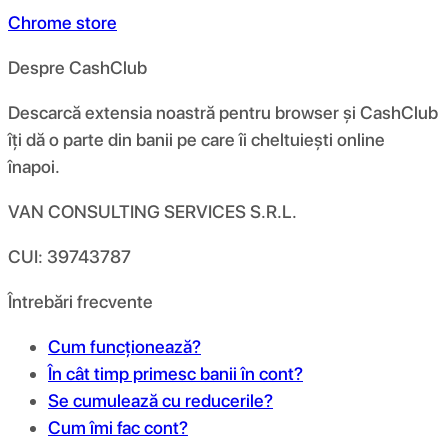
Chrome store
Despre CashClub
Descarcă extensia noastră pentru browser și CashClub
îți dă o parte din banii pe care îi cheltuiești online
înapoi.
VAN CONSULTING SERVICES S.R.L.
CUI: 39743787
Întrebări frecvente
Cum funcționează?
În cât timp primesc banii în cont?
Se cumulează cu reducerile?
Cum îmi fac cont?