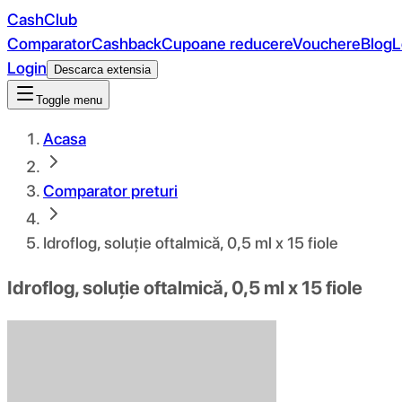
CashClub
Comparator
Cashback
Cupoane reducere
Vouchere
Blog
L
Login
Descarca extensia
Toggle menu
Acasa
Comparator preturi
Idroflog, soluție oftalmică, 0,5 ml x 15 fiole
Idroflog, soluție oftalmică, 0,5 ml x 15 fiole