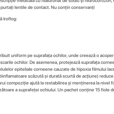
escripție medicală cu hialuronat de sodiu și hidrocortizon,
e purtați lentile de contact. Nu conțin conservanți
ă Iroflog:
stribuit uniform pe suprafața ochilor, unde creează o acoper
miscarile ochilor. De asemenea, protejează suprafața corneei
ulelor epiteliale corneene cauzate de hipoxia filmului lacr
inflamatoare scăzută și durată scurtă de acțiune) reduce ri
cărui compoziție ajută la restabilirea și menținerea la nivel f
oare a suprafeței ochiului. Un pachet conține 15 fiole de 