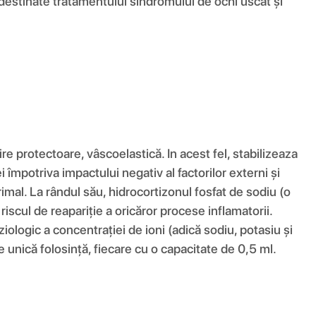
 destinate tratamentului sindromului de ochi uscat și
ire protectoare, vâscoelastică. In acest fel, stabilizeaza
 împotriva impactului negativ al factorilor externi și
imal. La rândul său, hidrocortizonul fosfat de sodiu (o
scul de reapariție a oricăror procese inflamatorii.
iziologic a concentrației de ioni (adică sodiu, potasiu și
unică folosință, fiecare cu o capacitate de 0,5 ml.