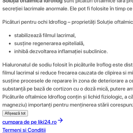
Soluția oftalmică Idroflog
sunt picături oftalmice fără pr
secreției lacrimale anormale. Ele pot fi folosite în timp c
Picături pentru ochi Idroflog – proprietăți Soluție oftalmic
stabilizează filmul lacrimal,
susține regenerarea epitelială,
inhibă dezvoltarea inflamației subclinice.
Hialuronatul de sodiu folosit în picăturile Iroflog este di
filmul lacrimal si reduce frecarea cauzata de clipirea si 
susține procesele de reparare în zona de deteriorare a cel
substanță pe bază de cortizon cu o doză mică, putere anti
Picăturile oftalmice Idroflog conțin și lichid fiziologic, a 
magneziu) importanți pentru menținerea stării corespunzăt
Afișează tot
cumpara de pe
liki24.ro
Termeni si Conditii