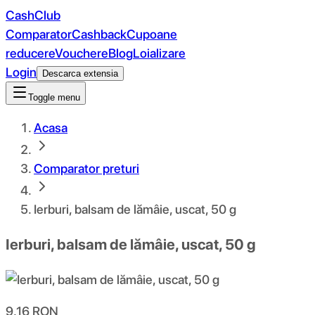
CashClub
Comparator
Cashback
Cupoane
reducere
Vouchere
Blog
Loializare
Login
Descarca extensia
Toggle menu
Acasa
Comparator preturi
Ierburi, balsam de lămâie, uscat, 50 g
Ierburi, balsam de lămâie, uscat, 50 g
9.16
RON