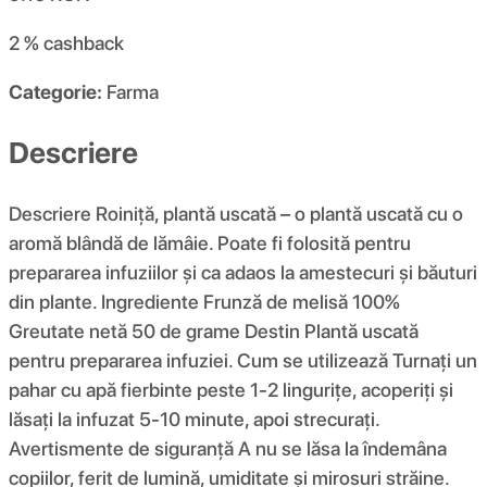
2 %
cashback
Categorie:
Farma
Descriere
Descriere Roiniță, plantă uscată – o plantă uscată cu o
aromă blândă de lămâie. Poate fi folosită pentru
prepararea infuziilor și ca adaos la amestecuri și băuturi
din plante. Ingrediente Frunză de melisă 100%
Greutate netă 50 de grame Destin Plantă uscată
pentru prepararea infuziei. Cum se utilizează Turnați un
pahar cu apă fierbinte peste 1-2 lingurițe, acoperiți și
lăsați la infuzat 5-10 minute, apoi strecurați.
Avertismente de siguranță A nu se lăsa la îndemâna
copiilor, ferit de lumină, umiditate și mirosuri străine.