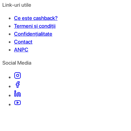
Link-uri utile
Ce este cashback?
Termeni și condiții
Confidențialitate
Contact
ANPC
Social Media