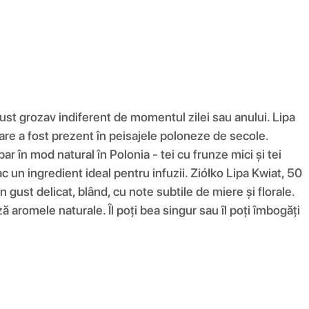
gust grozav indiferent de momentul zilei sau anului. Lipa
care a fost prezent în peisajele poloneze de secole.
r în mod natural în Polonia - tei cu frunze mici și tei
fac un ingredient ideal pentru infuzii. Ziółko Lipa Kwiat, 50
n gust delicat, blând, cu note subtile de miere și florale.
 aromele naturale. Îl poți bea singur sau îl poți îmbogăți