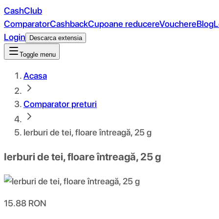
CashClub
Comparator
Cashback
Cupoane reducere
Vouchere
Blog
L
Login
Descarca extensia
Toggle menu
Acasa
Comparator preturi
Ierburi de tei, floare întreagă, 25 g
Ierburi de tei, floare întreagă, 25 g
15.88
RON