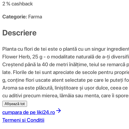
2 %
cashback
Categorie:
Farma
Descriere
Planta cu flori de tei este o plantă cu un singur ingredie
Flower Herb, 25 g - o modalitate naturală de a-ți diversif
Creștend până la 40 de metri înălțime, teiul se remarcă pri
late. Florile de tei sunt apreciate de secole pentru proprie
g, conține flori uscate atent selectate pe care le puteți f
Aroma sa este plăcută, liniștitoare și ușor dulce, ceea ce
cu aditivi precum mierea, lămâia sau menta, care îi spore
Afișează tot
cumpara de pe
liki24.ro
Termeni si Conditii