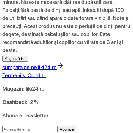
minute. Nu este necesară clătirea după utilizare.
Folosiți fără pastă de dinți sau apă. Înlocuiți după 100
de utilizări sau când apare o deteriorare vizibilă. Note și
precauții Acest produs nu este o periuță de dinți pentru
degete, destinată bebelușilor sau copiilor. Este
recomandată adulților și copiilor cu vârsta de 6 ani și
peste.
Afișează tot
cumpara de pe
liki24.ro
Termeni si Conditii
Magazin:
liki24.ro
Cashback:
2 %
Abonare newsletter
Abonare