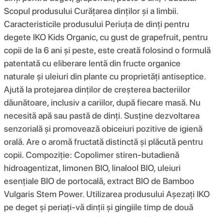
Scopul produsului Curățarea dinților și a limbii.
Caracteristicile produsului Periuța de dinți pentru
degete IKO Kids Organic, cu gust de grapefruit, pentru
copii de la 6 ani și peste, este creată folosind o formulă
patentată cu eliberare lentă din fructe organice
naturale și uleiuri din plante cu proprietăți antiseptice.
Ajută la protejarea dinților de creșterea bacteriilor
dăunătoare, inclusiv a cariilor, după fiecare masă. Nu
necesită apă sau pastă de dinți. Susține dezvoltarea
senzorială și promovează obiceiuri pozitive de igienă
orală. Are o aromă fructată distinctă și plăcută pentru
copii. Compoziţie: Copolimer stiren-butadienă
hidroagentizat, limonen BIO, linalool BIO, uleiuri
esențiale BIO de portocală, extract BIO de Bamboo
Vulgaris Stem Power. Utilizarea produsului Așezați IKO
pe deget și periați-vă dinții și gingiile timp de două