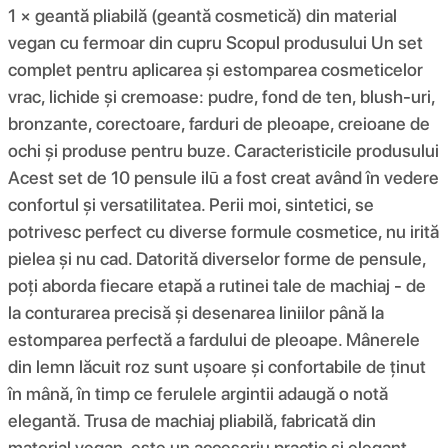
1 × geantă pliabilă (geantă cosmetică) din material
vegan cu fermoar din cupru Scopul produsului Un set
complet pentru aplicarea și estomparea cosmeticelor
vrac, lichide și cremoase: pudre, fond de ten, blush-uri,
bronzante, corectoare, farduri de pleoape, creioane de
ochi și produse pentru buze. Caracteristicile produsului
Acest set de 10 pensule ilū a fost creat având în vedere
confortul și versatilitatea. Perii moi, sintetici, se
potrivesc perfect cu diverse formule cosmetice, nu irită
pielea și nu cad. Datorită diverselor forme de pensule,
poți aborda fiecare etapă a rutinei tale de machiaj - de
la conturarea precisă și desenarea liniilor până la
estomparea perfectă a fardului de pleoape. Mânerele
din lemn lăcuit roz sunt ușoare și confortabile de ținut
în mână, în timp ce ferulele argintii adaugă o notă
elegantă. Trusa de machiaj pliabilă, fabricată din
material vegan, este un accesoriu practic și elegant -