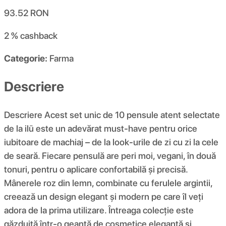
93.52
RON
2 %
cashback
Categorie:
Farma
Descriere
Descriere Acest set unic de 10 pensule atent selectate
de la ilū este un adevărat must-have pentru orice
iubitoare de machiaj – de la look-urile de zi cu zi la cele
de seară. Fiecare pensulă are peri moi, vegani, în două
tonuri, pentru o aplicare confortabilă și precisă.
Mânerele roz din lemn, combinate cu ferulele argintii,
creează un design elegant și modern pe care îl veți
adora de la prima utilizare. Întreaga colecție este
găzduită într-o geantă de cosmetice elegantă și