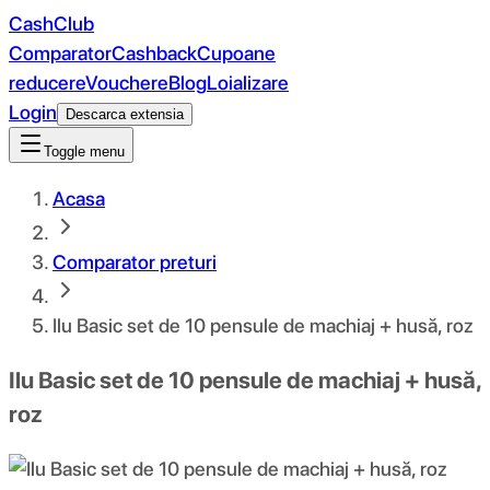
CashClub
Comparator
Cashback
Cupoane
reducere
Vouchere
Blog
Loializare
Login
Descarca extensia
Toggle menu
Acasa
Comparator preturi
Ilu Basic set de 10 pensule de machiaj + husă, roz
Ilu Basic set de 10 pensule de machiaj + husă,
roz