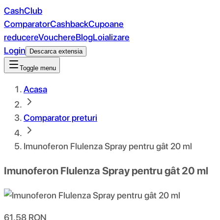
CashClub
Comparator
Cashback
Cupoane
reducere
Vouchere
Blog
Loializare
Login
Descarca extensia
Toggle menu
Acasa
Comparator preturi
Imunoferon Flulenza Spray pentru gât 20 ml
Imunoferon Flulenza Spray pentru gât 20 ml
61.58
RON