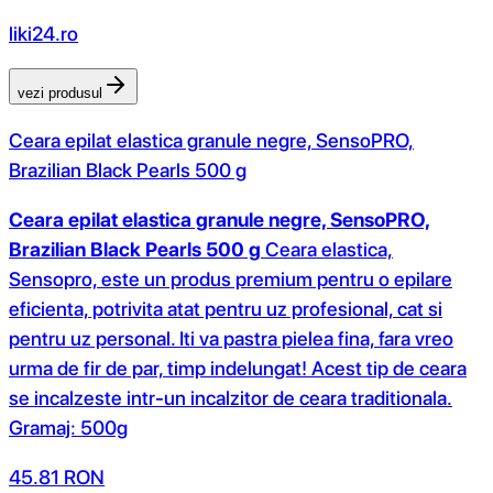
liki24.ro
vezi produsul
Ceara epilat elastica granule negre, SensoPRO,
Brazilian Black Pearls 500 g
Ceara epilat elastica granule negre, SensoPRO,
Brazilian Black Pearls 500 g
Ceara elastica,
Sensopro, este un produs premium pentru o epilare
eficienta, potrivita atat pentru uz profesional, cat si
pentru uz personal. Iti va pastra pielea fina, fara vreo
urma de fir de par, timp indelungat! Acest tip de ceara
se incalzeste intr-un incalzitor de ceara traditionala.
Gramaj: 500g
45.81
RON