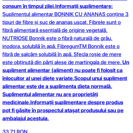
consum în timpul zilei.
Informații suplimentare:
Suplimentul alimentar BONNIK CU ANANAS conține 3
tipuri de fibre și suc de ananas uscat. Fibrele sunt o
fibră alimentară esențială de origine vegetală.
NUTRIOSE Bonnik este o fibră naturală de grâu,
inodora, solubilă în apă. FibregumTM Bonnik este o
fibră de salcâm solubilă în apă. Sfecla roșie de mere
este obținută din părți alese de martingala de mere.
Un
supliment alimentar (aliment) nu poate fi folosit ca
înlocuitor al unei diete variate.
Scopul unui supliment
alimentar este de a suplimenta dieta normală.
Suplimentul alimentar nu are proprietăți
medicinale.
Informații suplimentare despre produs
pot fi găsite în prospectul atașat produsului sau pe
ambalajul acestuia.
33.71
RON