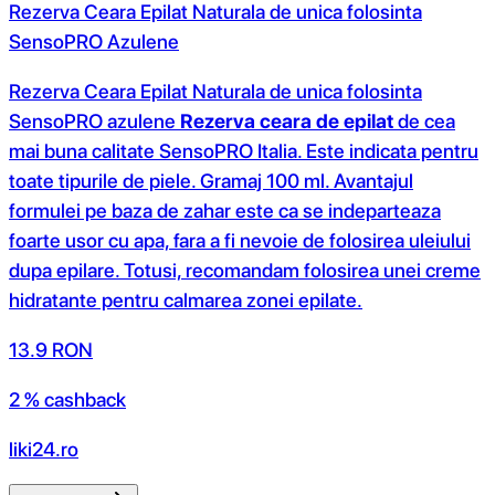
Rezerva Ceara Epilat Naturala de unica folosinta
SensoPRO Azulene
Rezerva Ceara Epilat Naturala de unica folosinta
SensoPRO azulene
Rezerva ceara de epilat
de cea
mai buna calitate SensoPRO Italia. Este indicata pentru
toate tipurile de piele. Gramaj 100 ml. Avantajul
formulei pe baza de zahar este ca se indeparteaza
foarte usor cu apa, fara a fi nevoie de folosirea uleiului
dupa epilare. Totusi, recomandam folosirea unei creme
hidratante pentru calmarea zonei epilate.
13.9
RON
2 % cashback
liki24.ro