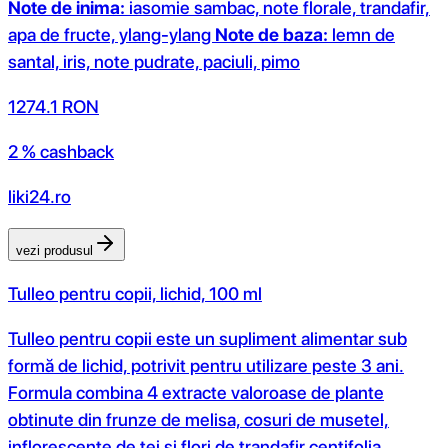
Note de inima:
iasomie sambac, note florale, trandafir,
apa de fructe, ylang-ylang
Note de baza:
lemn de
santal, iris, note pudrate, paciuli, pimo
1274.1
RON
2 % cashback
liki24.ro
vezi produsul
Tulleo pentru copii, lichid, 100 ml
Tulleo pentru copii este un supliment alimentar sub
formă de lichid, potrivit pentru utilizare peste 3 ani.
Formula combina 4 extracte valoroase de plante
obtinute din frunze de melisa, cosuri de musetel,
inflorescente de tei si flori de trandafir centifolia.