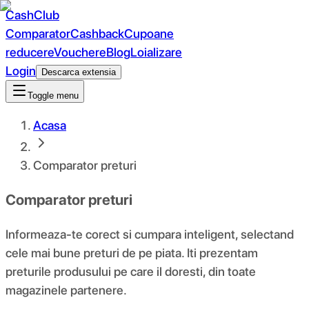
CashClub
Comparator
Cashback
Cupoane
reducere
Vouchere
Blog
Loializare
Login
Descarca extensia
Toggle menu
Acasa
Comparator preturi
Comparator preturi
Informeaza-te corect si cumpara inteligent, selectand
cele mai bune preturi de pe piata. Iti prezentam
preturile produsului pe care il doresti, din toate
magazinele partenere.