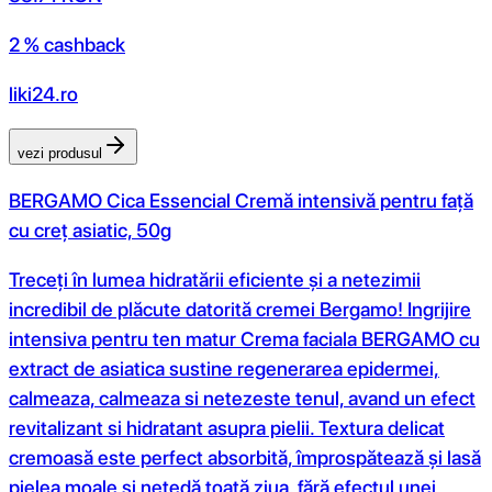
2 % cashback
liki24.ro
vezi produsul
BERGAMO Cica Essencial Cremă intensivă pentru față
cu creț asiatic, 50g
Treceți în lumea hidratării eficiente și a netezimii
incredibil de plăcute datorită cremei Bergamo! Ingrijire
intensiva pentru ten matur Crema faciala BERGAMO cu
extract de asiatica sustine regenerarea epidermei,
calmeaza, calmeaza si netezeste tenul, avand un efect
revitalizant si hidratant asupra pielii. Textura delicat
cremoasă este perfect absorbită, împrospătează și lasă
pielea moale și netedă toată ziua, fără efectul unei