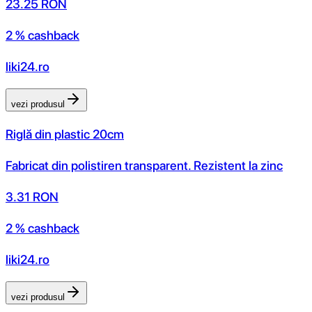
23.25
RON
2 % cashback
liki24.ro
vezi produsul
Riglă din plastic 20cm
Fabricat din polistiren transparent. Rezistent la zinc
3.31
RON
2 % cashback
liki24.ro
vezi produsul