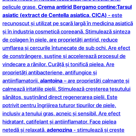
pelicule grase.
Crema antirid Bergamo contine:
Tarsul
asiatic (extract de Centella asiatica, CICA)
- este
recunoscut și utilizat pe scară largă în medicina asiatică
și în industria cosmetică coreeană. Stimulează sinteza
de colagen în piele, are proprietăți antirid, reduce
umflarea și cercurile întunecate de sub ochi. Are efect
de constrângere, susține și accelerează procesul de
vindecare a rănilor. Curăță și tonifică pielea. Are
proprietăți antibacteriene, antifungice și
antiinflamatorii.
alantoina
– are proprietăți calmante și
calmează iritațiile pielii. Stimulează creșterea țesutului
sănătos, susținând direct regenerarea pielii. Este
potrivit pentru îngrijirea tuturor tipurilor de piele,
inclusiv a tenului gras, acneic și sensibil. Are efect
hidratant, catifelant și antiinflamator. Face pielea
netedă și relaxată.
adenozina
- stimulează și crește