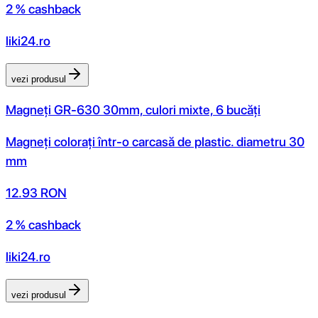
2 % cashback
liki24.ro
vezi produsul
Magneți GR-630 30mm, culori mixte, 6 bucăți
Magneți colorați într-o carcasă de plastic. diametru 30
mm
12.93
RON
2 % cashback
liki24.ro
vezi produsul