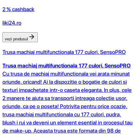
2 % cashback
liki24.ro
vezi produsul
Trusa machiaj multifunctionala 177 culori, SensoPRO
Trusa machiaj multifunctionala 177 culori, SensoPRO
Cu trusa de machiaj multifunctionala vei arata minunat
oriunde, oricand! Ai la dispozitie o bogatie de culori si
texturi impachetate intr-o caseta eleganta. In plus, cele
2 manere te ajuta sa transporti intreaga colectie usor,
oriunde, ca pe o poseta! Potrivita pentru orice ocazie,
trusa machiaj multifunctionala cu 177 culori, pudra,
blush i ruj va deveni un element esential in procesul tau
de make-up. Aceasta trusa este formata din 98 de