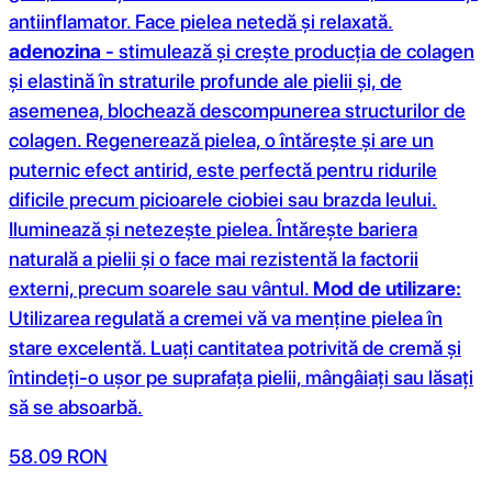
antiinflamator. Face pielea netedă și relaxată.
adenozina
- stimulează și crește producția de colagen
și elastină în straturile profunde ale pielii și, de
asemenea, blochează descompunerea structurilor de
colagen. Regenerează pielea, o întărește și are un
puternic efect antirid, este perfectă pentru ridurile
dificile precum picioarele ciobiei sau brazda leului.
Iluminează și netezește pielea. Întărește bariera
naturală a pielii și o face mai rezistentă la factorii
externi, precum soarele sau vântul.
Mod de utilizare:
Utilizarea regulată a cremei vă va menține pielea în
stare excelentă. Luați cantitatea potrivită de cremă și
întindeți-o ușor pe suprafața pielii, mângâiați sau lăsați
să se absoarbă.
58.09
RON