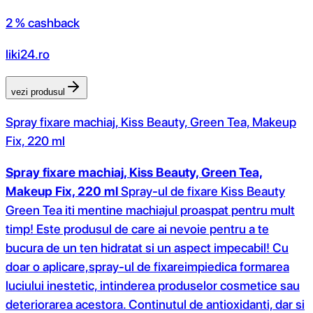
2 % cashback
liki24.ro
vezi produsul
Spray fixare machiaj, Kiss Beauty, Green Tea, Makeup
Fix, 220 ml
Spray fixare machiaj, Kiss Beauty, Green Tea,
Makeup Fix, 220 ml
Spray-ul de fixare Kiss Beauty
Green Tea iti mentine machiajul proaspat pentru mult
timp! Este produsul de care ai nevoie pentru a te
bucura de un ten hidratat si un aspect impecabil! Cu
doar o aplicare,spray-ul de fixareimpiedica formarea
luciului inestetic, intinderea produselor cosmetice sau
deteriorarea acestora. Continutul de antioxidanti, dar si