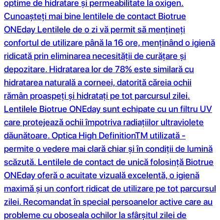
optime de hidratare și permeabilitate la oxigen.
Cunoașteți mai bine lentilele de contact Biotrue
ONEday Lentilele de o zi vă permit să mențineți
confortul de utilizare până la 16 ore, menținând o igienă
ridicată prin eliminarea necesității de curățare și
depozitare. Hidratarea lor de 78% este similară cu
hidratarea naturală a corneei, datorită căreia ochii
rămân proaspeți și hidratați pe tot parcursul zilei.
Lentilele Biotrue ONEday sunt echipate cu un filtru UV
care protejează ochii împotriva radiațiilor ultraviolete
dăunătoare. Optica High DefinitionTM utilizată -
permite o vedere mai clară chiar și în condiții de lumină
scăzută. Lentilele de contact de unică folosință Biotrue
ONEday oferă o acuitate vizuală excelentă, o igienă
maximă și un confort ridicat de utilizare pe tot parcursul
zilei. Recomandat în special persoanelor active care au
probleme cu oboseala ochilor la sfârșitul zilei de