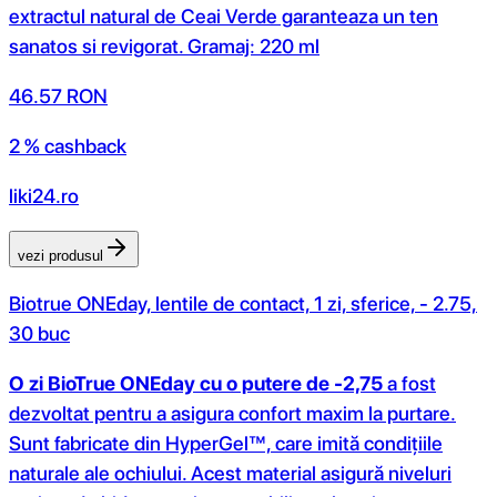
extractul natural de Ceai Verde garanteaza un ten
sanatos si revigorat. Gramaj: 220 ml
46.57
RON
2 % cashback
liki24.ro
vezi produsul
Biotrue ONEday, lentile de contact, 1 zi, sferice, - 2.75,
30 buc
O zi BioTrue ONEday cu o putere de -2,75
a fost
dezvoltat pentru a asigura confort maxim la purtare.
Sunt fabricate din HyperGel™, care imită condițiile
naturale ale ochiului. Acest material asigură niveluri