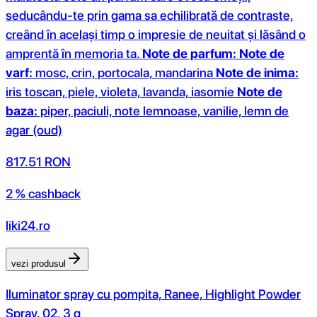
seducându-te prin gama sa echilibrată de contraste,
creând în același timp o impresie de neuitat și lăsând o
amprentă în memoria ta.
Note de parfum:
Note de
varf:
mosc, crin, portocala, mandarina
Note de inima:
iris toscan, piele, violeta, lavanda, iasomie
Note de
baza:
piper, paciuli, note lemnoase, vanilie, lemn de
agar (oud)
817.51
RON
2 % cashback
liki24.ro
vezi produsul
Iluminator spray cu pompita, Ranee, Highlight Powder
Spray, 02, 3 g