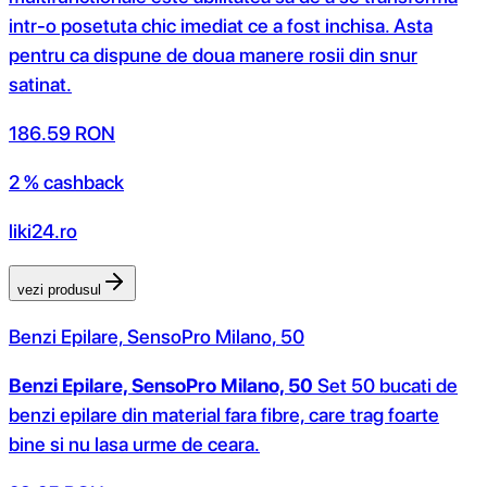
intr-o posetuta chic imediat ce a fost inchisa. Asta
pentru ca dispune de doua manere rosii din snur
satinat.
186.59
RON
2 % cashback
liki24.ro
vezi produsul
Benzi Epilare, SensoPro Milano, 50
Benzi Epilare, SensoPro Milano, 50
Set 50 bucati de
benzi epilare din material fara fibre, care trag foarte
bine si nu lasa urme de ceara.