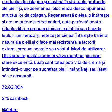
producția de colagen și elastină în straturile profunde
ale pielii și, de asemenea, blochează descompunerea
structurilor de colagen. Regenerează pielea, o întărește
și are un puternic efect antirid, este perfectă pentru
ridurile dificile precum picioarele ciobiei sau brazda
leului. Iluminează și netezește pielea. Întărește bariera
naturală a pielii și o face mai rezistentă la factorii
externi, precum soarele sau vântul.
Mod de utilizare:
Utilizarea regulată a cremei vă va menține pielea în
stare excelentă. Luați cantitatea potrivită de cremă și
întindeți-o ușor pe suprafața pielii, mângâiați sau lăsați
să se absoarbă.
72.82
RON
2 % cashback
liki24.ro