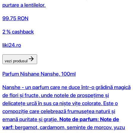
purtare a lentilelor.
99.75
RON
2 % cashback
liki24.ro
vezi produsul
Parfum Nishane Nanshe, 100ml
Nanshe - un parfum care ne duce într-o grădină magică
de flori și fructe, unde notele de prospețime și
delicatețe urcă în sus ca niște vițe colorate. Este o
compoziție care celebrează frumusețea naturii și
emană puritate și grație.
Note de parfum:
Note de
varf:
bergamot, cardamom, seminte de morcov, yuzu