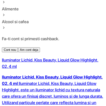
Alimente
Alcool si cafea
Fa-ti cont si primesti cashback.
Cont nou
Am cont deja
Iluminator Lichid, Kiss Beauty, Liquid Glow Highlight,
02, 4 ml
Iluminator Lichid, Kiss Beauty, Liquid Glow Highlight,
02, 4 ml
Iluminator Lichid, Kiss Beauty, Liquid Glow
Highlight, este un iluminator lichid cu textura naturala
care ofera un finisaj discret, luminos si de lunga durata.
Utilizand particule perlate care reflecta lumina si un