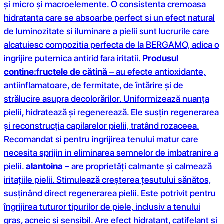
și micro și macroelemente. O consistenta cremoasa
hidratanta care se absoarbe perfect si un efect natural
de luminozitate si iluminare a pielii sunt lucrurile care
alcatuiesc compozitia perfecta de la BERGAMO, adica o
ingrijire puternica antirid fara iritatii.
Produsul
contine:
fructele de cătină
– au efecte antioxidante,
antiinflamatoare, de fermitate, de întărire și de
strălucire asupra decolorărilor. Uniformizează nuanța
pielii, hidratează și regenerează. Ele susțin regenerarea
și reconstrucția capilarelor pielii, tratând rozaceea.
Recomandat si pentru ingrijirea tenului matur care
necesita sprijin in eliminarea semnelor de imbatranire a
pielii.
alantoina
– are proprietăți calmante și calmează
iritațiile pielii. Stimulează creșterea țesutului sănătos,
susținând direct regenerarea pielii. Este potrivit pentru
îngrijirea tuturor tipurilor de piele, inclusiv a tenului
gras, acneic și sensibil. Are efect hidratant, catifelant și