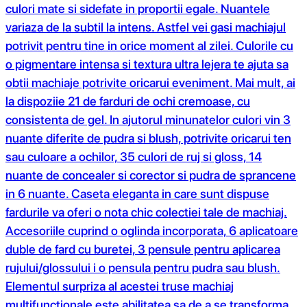
culori mate si sidefate in proportii egale. Nuantele
variaza de la subtil la intens. Astfel vei gasi machiajul
potrivit pentru tine in orice moment al zilei. Culorile cu
o pigmentare intensa si textura ultra lejera te ajuta sa
obtii machiaje potrivite oricarui eveniment. Mai mult, ai
la dispoziie 21 de farduri de ochi cremoase, cu
consistenta de gel. In ajutorul minunatelor culori vin 3
nuante diferite de pudra si blush, potrivite oricarui ten
sau culoare a ochilor, 35 culori de ruj si gloss, 14
nuante de concealer si corector si pudra de sprancene
in 6 nuante. Caseta eleganta in care sunt dispuse
fardurile va oferi o nota chic colectiei tale de machiaj.
Accesoriile cuprind o oglinda incorporata, 6 aplicatoare
duble de fard cu buretei, 3 pensule pentru aplicarea
rujului/glossului i o pensula pentru pudra sau blush.
Elementul surpriza al acestei truse machiaj
multifunctionale este abilitatea sa de a se transforma