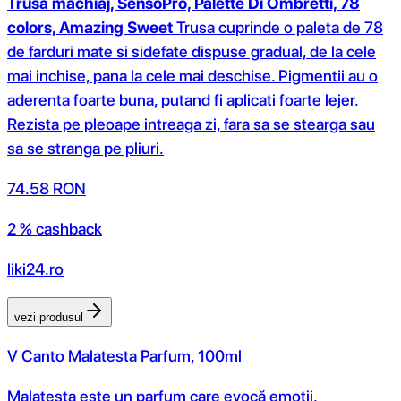
Trusa machiaj, SensoPro, Palette Di Ombretti, 78
colors, Amazing Sweet
Trusa cuprinde o paleta de 78
de farduri mate si sidefate dispuse gradual, de la cele
mai inchise, pana la cele mai deschise. Pigmentii au o
aderenta foarte buna, putand fi aplicati foarte lejer.
Rezista pe pleoape intreaga zi, fara sa se stearga sau
sa se stranga pe pliuri.
74.58
RON
2 % cashback
liki24.ro
vezi produsul
V Canto Malatesta Parfum, 100ml
Malatesta este un parfum care evocă emoții,