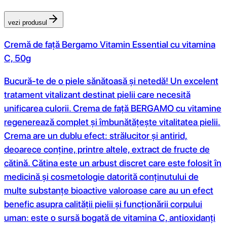
vezi produsul
Cremă de față Bergamo Vitamin Essential cu vitamina
C, 50g
Bucură-te de o piele sănătoasă și netedă! Un excelent
tratament vitalizant destinat pielii care necesită
unificarea culorii. Crema de față BERGAMO cu vitamine
regenerează complet și îmbunătățește vitalitatea pielii.
Crema are un dublu efect: strălucitor și antirid,
deoarece conține, printre altele, extract de fructe de
cătină. Cătina este un arbust discret care este folosit în
medicină și cosmetologie datorită conținutului de
multe substanțe bioactive valoroase care au un efect
benefic asupra calității pielii și funcționării corpului
uman: este o sursă bogată de vitamina C, antioxidanți