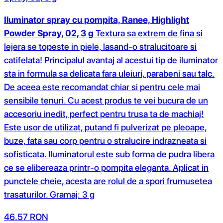
Iluminator spray cu pompita, Ranee, Highlight
Powder Spray, 02, 3 g
Textura sa extrem de fina si
lejera se topeste in piele, lasand-o stralucitoare si
catifelata! Principalul avantaj al acestui tip de iluminator
sta in formula sa delicata fara uleiuri, parabeni sau talc.
De aceea este recomandat chiar si pentru cele mai
sensibile tenuri. Cu acest produs te vei bucura de un
accesoriu inedit, perfect pentru trusa ta de machiaj!
Este usor de utilizat, putand fi pulverizat pe pleoape,
buze, fata sau corp pentru o stralucire indrazneata si
sofisticata. Iluminatorul este sub forma de pudra libera
ce se elibereaza printr-o pompita eleganta. Aplicat in
punctele cheie, acesta are rolul de a spori frumusetea
trasaturilor. Gramaj: 3 g
46.57
RON