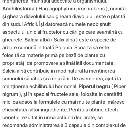
menținerea imunității adecvate a organismului.
Anchilostoma
( Harpagophytum procumbens ), numită
și gheara diavolului sau gheara diavolului, este o plantă
din sudul Africii. Își datorează numele neobișnuit
aspectului unic al fructelor cu cârlige care seamănă cu
ghearele.
Salcia albă
( Salix alba ) este o specie de
arbore comună în toată Polonia. Scoarța sa este
folosită ca materie primă pe bază de plante cu
proprietăți de promovare a sănătății documentate.
Salcia albă contribuie în mod natural la menținerea
somnului sănătos și a relaxării. De asemenea, ajută la
menținerea echilibrului hormonal.
Piperul negru
( Piper
nigrum ), și în special fructele sale, folosite în cantități
mici ca adaos la formulele cu mai multe plante, măresc
eficacitatea altor ingrediente. Pentru a obtine efectul
benefic rezultat in urma actiunii declarate, se
recomanda administrarea a 3 capsule din complexul de