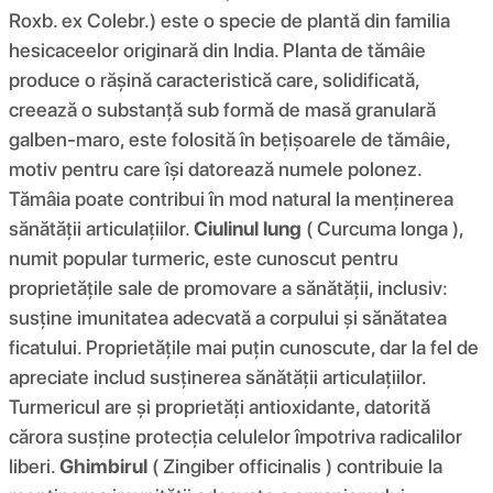
Roxb. ex Colebr.) este o specie de plantă din familia
hesicaceelor ​​originară din India. Planta de tămâie
produce o rășină caracteristică care, solidificată,
creează o substanță sub formă de masă granulară
galben-maro, este folosită în bețișoarele de tămâie,
motiv pentru care își datorează numele polonez.
Tămâia poate contribui în mod natural la menținerea
sănătății articulațiilor.
Ciulinul lung
( Curcuma longa ),
numit popular turmeric, este cunoscut pentru
proprietățile sale de promovare a sănătății, inclusiv:
susține imunitatea adecvată a corpului și sănătatea
ficatului. Proprietățile mai puțin cunoscute, dar la fel de
apreciate includ susținerea sănătății articulațiilor.
Turmericul are și proprietăți antioxidante, datorită
cărora susține protecția celulelor împotriva radicalilor
liberi.
Ghimbirul
( Zingiber officinalis ) contribuie la