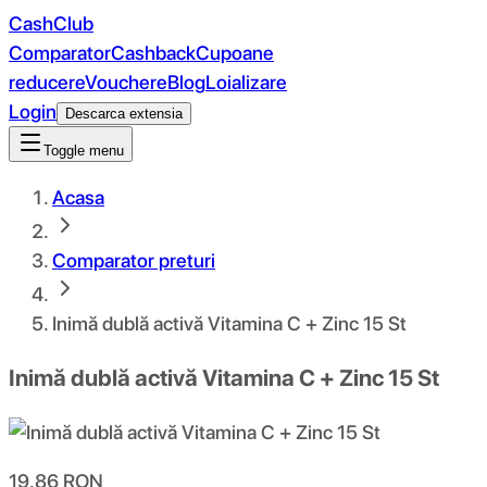
CashClub
Comparator
Cashback
Cupoane
reducere
Vouchere
Blog
Loializare
Login
Descarca extensia
Toggle menu
Acasa
Comparator preturi
Inimă dublă activă Vitamina C + Zinc 15 St
Inimă dublă activă Vitamina C + Zinc 15 St
19.86
RON