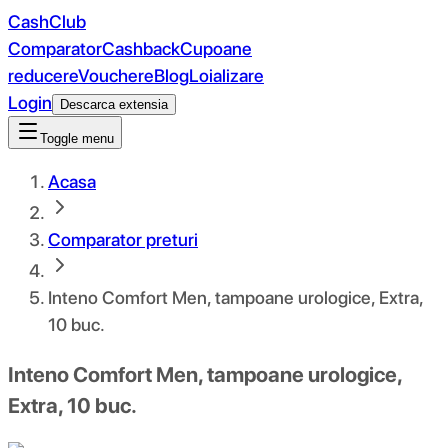
CashClub
Comparator
Cashback
Cupoane
reducere
Vouchere
Blog
Loializare
Login
Descarca extensia
Toggle menu
Acasa
Comparator preturi
Inteno Comfort Men, tampoane urologice, Extra,
10 buc.
Inteno Comfort Men, tampoane urologice,
Extra, 10 buc.