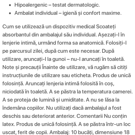
Hipoalergenic – testat dermatologic.
Ambalat individual – igienă și confort maxime.
Cum se utilizează un dispozitiv medical Scoateți
absorbantul din ambalajul său individual. Așezați-l în
lenjerie intimă, urmând forma sa anatomică. Folosiți-l
pe parcursul zilei, după cum este necesar. După
utilizare, aruncați-l la gunoi – nu-l aruncați în toaletă.
Note și precauții Înainte de utilizare, vă rugăm să citiți
instrucțiunile de utilizare sau eticheta. Produs de unică
folosință. Aruncați lenjeria intimă folosită în coș,
niciodată în toaletă. A se păstra la temperatura camerei.
A se proteja de lumină și umiditate. A nu se lăsa la
îndemâna copiilor. Nu utilizați dacă ambalajul a fost
deschis sau deteriorat anterior. Comentarii Nu conțin
latex. Produs de unică folosință. A se păstra într-un loc
uscat, ferit de copii. Ambalaj: 10 bucăți, dimensiune 18