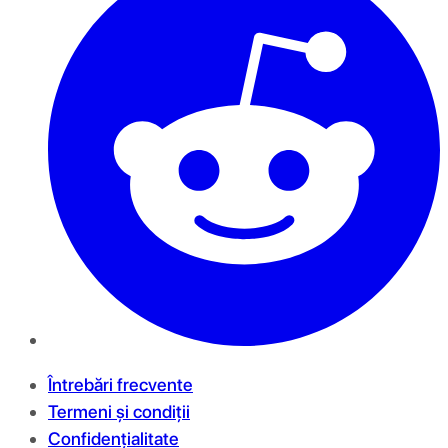
Întrebări frecvente
Termeni și condiții
Confidențialitate