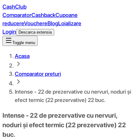
CashClub
Comparator
Cashback
Cupoane
reducere
Vouchere
Blog
Loializare
Login
Descarca extensia
Toggle menu
Acasa
Comparator preturi
Intense - 22 de prezervative cu nervuri, noduri și
efect termic (22 prezervative) 22 buc.
Intense - 22 de prezervative cu nervuri,
noduri și efect termic (22 prezervative) 22
buc.